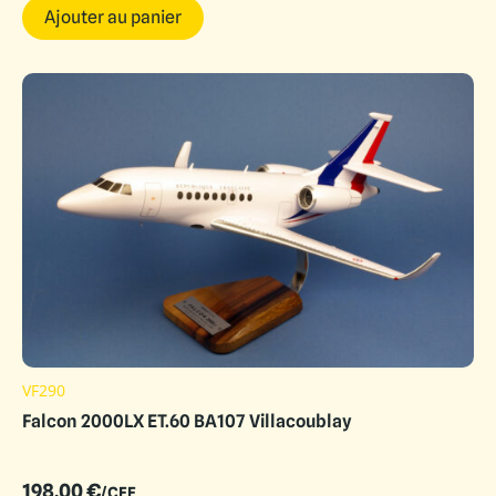
Ajouter au panier
VF290
Falcon 2000LX ET.60 BA107 Villacoublay
198.00
€
/CEE