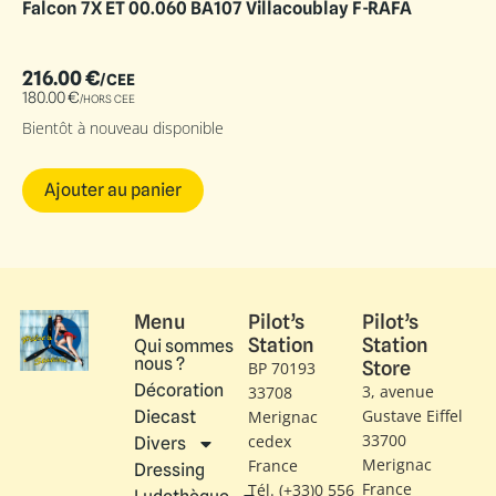
Falcon 7X ET 00.060 BA107 Villacoublay F-RAFA
216.00
€
/CEE
180.00
€
/HORS CEE
Bientôt à nouveau disponible
Ajouter au panier
Menu
Pilot’s
Pilot’s
Station
Station
Qui sommes
nous ?
Store
BP 70193
Décoration
3, avenue
33708
Gustave Eiffel​
Diecast
Merignac
33700
cedex
Divers
Merignac
France
Dressing
France
Tél. (+33)0 556