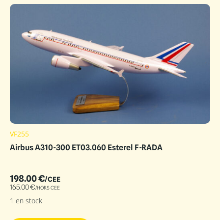
VF255
Airbus A310-300 ET03.060 Esterel F-RADA
198.00
€
/CEE
165.00
€
/HORS CEE
1 en stock