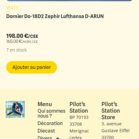
VF410
Dornier Do-18D2 Zephir Lufthansa D-ARUN
198.00
€
/CEE
165.00
€
/HORS CEE
7 en stock
Ajouter au panier
Menu
Pilot’s
Pilot’s
Station
Station
Qui sommes
nous ?
Store
BP 70193
Décoration
3, avenue
33708
Gustave Eiffel​
Diecast
Merignac
33700
cedex
Divers