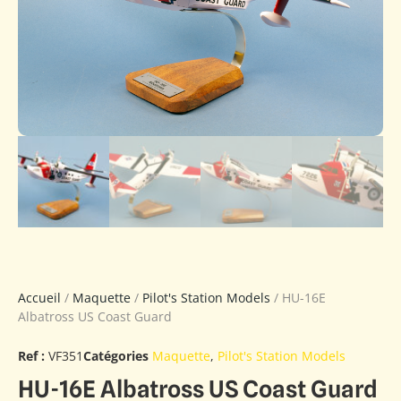
Accueil
/
Maquette
/
Pilot's Station Models
/ HU-16E
Albatross US Coast Guard
Ref :
VF351
Catégories
Maquette
,
Pilot's Station Models
HU-16E Albatross US Coast Guard