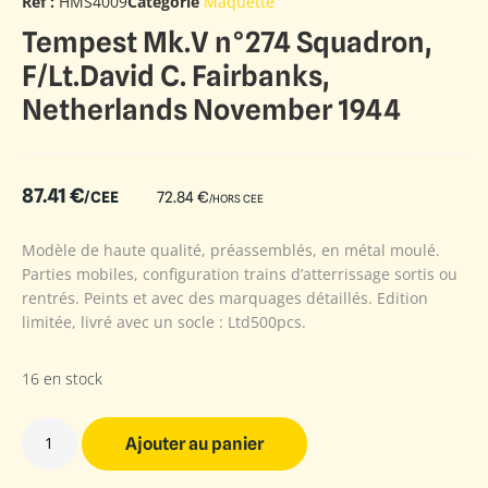
Ref :
HMS4009
Catégorie
Maquette
Tempest Mk.V n°274 Squadron,
F/Lt.David C. Fairbanks,
Netherlands November 1944
87.41
€
/CEE
72.84
€
/HORS CEE
Modèle de haute qualité, préassemblés, en métal moulé.
Parties mobiles, configuration trains d’atterrissage sortis ou
rentrés. Peints et avec des marquages détaillés. Edition
limitée, livré avec un socle : Ltd500pcs.
16 en stock
Ajouter au panier