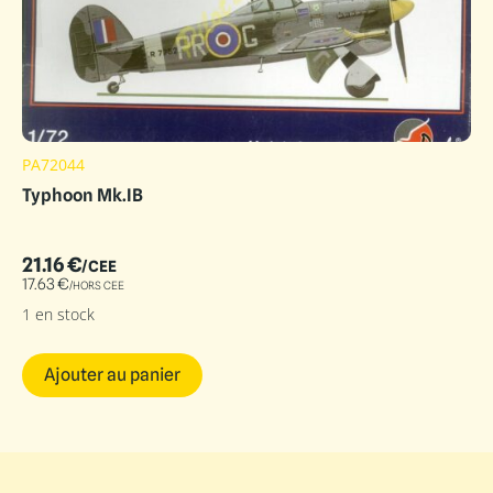
PA72044
Typhoon Mk.IB
21.16
€
/CEE
17.63
€
/HORS CEE
1 en stock
Ajouter au panier