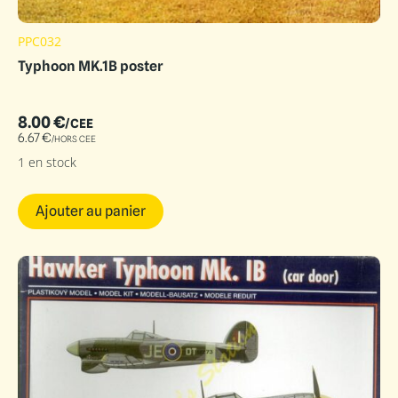
PPC032
Typhoon MK.1B poster
8.00
€
/CEE
6.67
€
/HORS CEE
1 en stock
Ajouter au panier