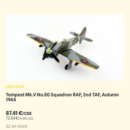
HMS4008
Tempest Mk.V No.80 Squadron RAF, 2nd TAF, Autumn
1944
87.41
€
/CEE
72.84
€
/HORS CEE
32 en stock