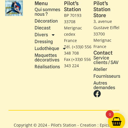
Menu
Pilot’s
Pilot’s
Station
Station
Qui sommes
nous ?
Store
BP 70193
Décoration
3, avenue
33708
Gustave Eiffel​
Diecast
Merignac
33700
cedex
Divers
Merignac
France
Dressing
France
Tél. (+33)0 556
Ludothèque
Contact
348 708
Maquettes
Service
Fax (+33)0 556
décoratives
clients / SAV
343 224
Réalisations
Atelier
Fournisseurs
Autres
demandes
0
Copyright © 2024 - Pilot’s Station - Creation : Epicure