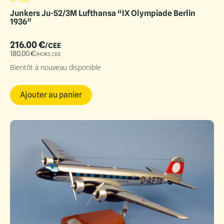
Junkers Ju-52/3M Lufthansa “IX Olympiade Berlin
1936”
216.00
€
/CEE
180.00
€
/HORS CEE
Bientôt à nouveau disponible
Ajouter au panier