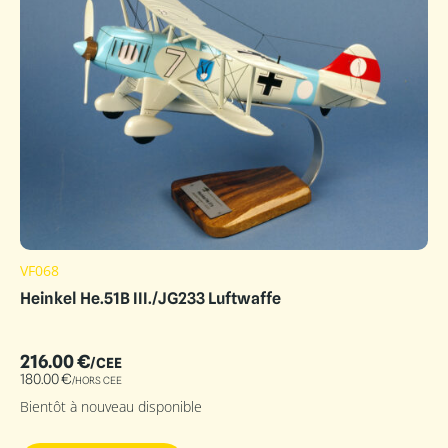
VF068
Heinkel He.51B III./JG233 Luftwaffe
216.00
€
/CEE
180.00
€
/HORS CEE
Bientôt à nouveau disponible