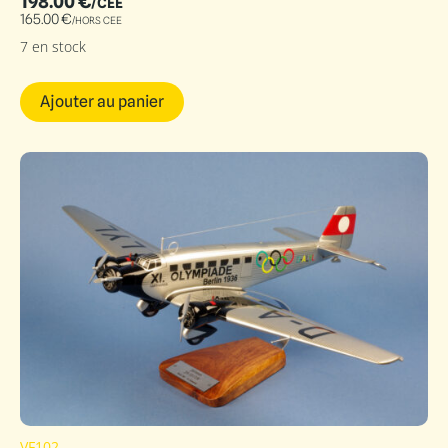
198.00
€
/CEE
165.00
€
/HORS CEE
7 en stock
Ajouter au panier
VF102