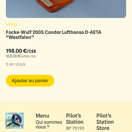
VF342
Focke-Wulf 200S Condor Lufthansa D-AETA
“Westfalen”
198.00
€
/CEE
165.00
€
/HORS CEE
5 en stock
Ajouter au panier
Menu
Pilot’s
Pilot’s
Station
Station
Qui sommes
nous ?
Store
BP 70193