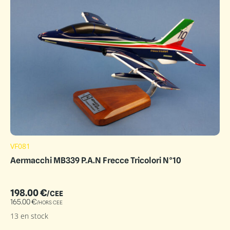
VF081
Aermacchi MB339 P.A.N Frecce Tricolori N°10
198.00
€
/CEE
165.00
€
/HORS CEE
13 en stock