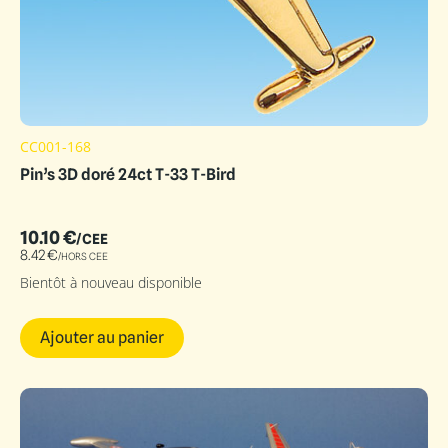
CC001-168
Pin’s 3D doré 24ct T-33 T-Bird
10.10
€
/CEE
8.42
€
/HORS CEE
Bientôt à nouveau disponible
Ajouter au panier