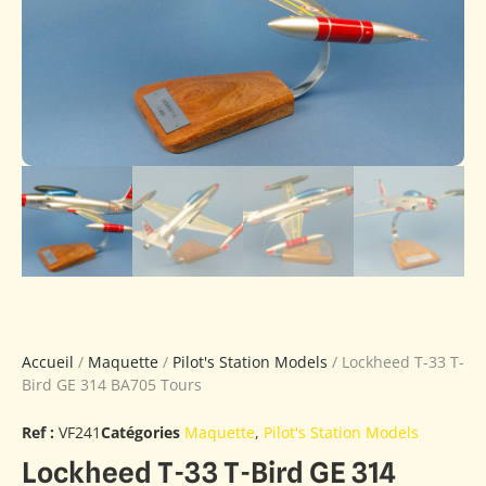
Accueil
/
Maquette
/
Pilot's Station Models
/ Lockheed T-33 T-
Bird GE 314 BA705 Tours
Ref :
VF241
Catégories
Maquette
,
Pilot's Station Models
Lockheed T-33 T-Bird GE 314