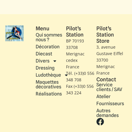
Menu
Pilot’s
Pilot’s
Station
Station
Qui sommes
nous ?
Store
BP 70193
Décoration
3, avenue
33708
Gustave Eiffel​
Diecast
Merignac
33700
cedex
Divers
Merignac
France
Dressing
France
Tél. (+33)0 556
Ludothèque
Contact
348 708
Maquettes
Service
Fax (+33)0 556
décoratives
clients / SAV
343 224
Réalisations
Atelier
Fournisseurs
Autres
demandes