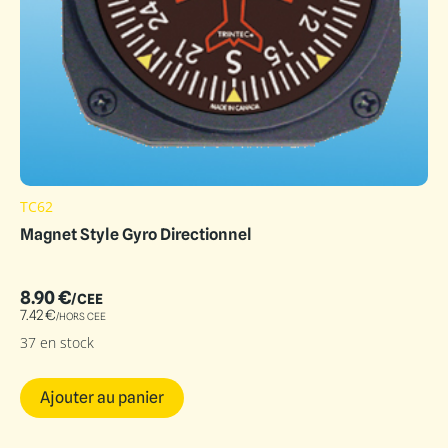
TC62
Magnet Style Gyro Directionnel
8.90
€
/CEE
7.42
€
/HORS CEE
37 en stock
Ajouter au panier