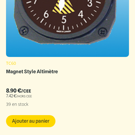
TC60
Magnet Style Altimètre
8.90
€
/CEE
7.42
€
/HORS CEE
39 en stock
Ajouter au panier