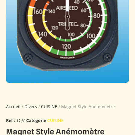
Accueil
/
Divers
/
CUISINE
/ Magnet Style Anémomètre
Ref :
TC61
Catégorie
CUISINE
Magnet Style Anémomètre