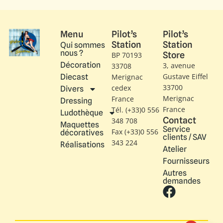
Menu
Pilot’s
Pilot’s
Station
Station
Qui sommes
nous ?
Store
BP 70193
Décoration
3, avenue
33708
Gustave Eiffel​
Diecast
Merignac
33700
cedex
Divers
Merignac
France
Dressing
France
Tél. (+33)0 556
Ludothèque
Contact
348 708
Maquettes
Service
Fax (+33)0 556
décoratives
clients / SAV
343 224
Réalisations
Atelier
Fournisseurs
Autres
demandes