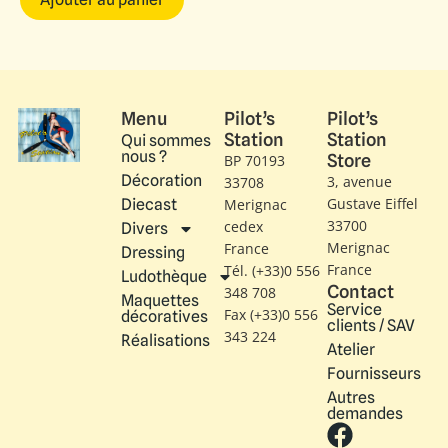
Menu
Pilot’s
Pilot’s
Station
Station
Qui sommes
nous ?
Store
BP 70193
Décoration
3, avenue
33708
Gustave Eiffel​
Diecast
Merignac
33700
cedex
Divers
Merignac
France
Dressing
France
Tél. (+33)0 556
Ludothèque
Contact
348 708
Maquettes
Service
Fax (+33)0 556
décoratives
clients / SAV
343 224
Réalisations
Atelier
Fournisseurs
Autres
demandes