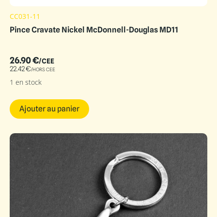
CC031-11
Pince Cravate Nickel McDonnell-Douglas MD11
26.90
€
/CEE
22.42
€
/HORS CEE
1 en stock
Ajouter au panier