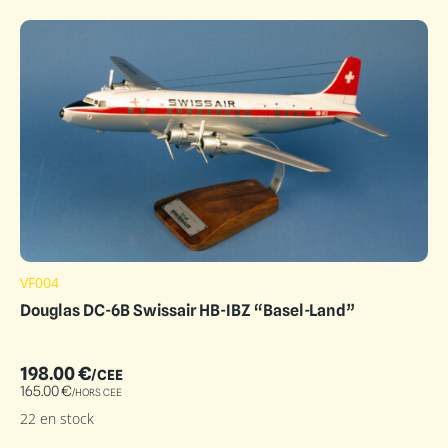
VF004
Douglas DC-6B Swissair HB-IBZ “Basel-Land”
198.00
€
/CEE
165.00
€
/HORS CEE
22 en stock