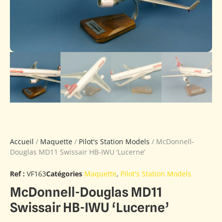
Accueil
/
Maquette
/
Pilot's Station Models
/ McDonnell-
Douglas MD11 Swissair HB-IWU ‘Lucerne’
Ref :
VF163
Catégories
Maquette
,
Pilot's Station Models
McDonnell-Douglas MD11
Swissair HB-IWU ‘Lucerne’