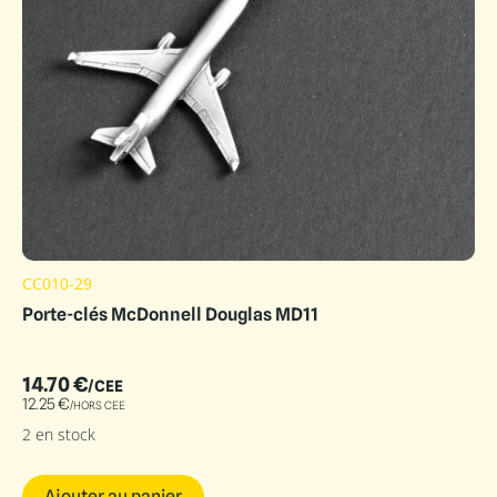
CC010-29
Porte-clés McDonnell Douglas MD11
14.70
€
/CEE
12.25
€
/HORS CEE
2 en stock
Ajouter au panier