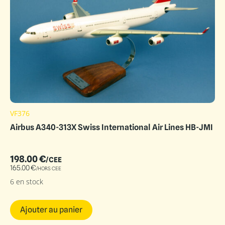
VF376
Airbus A340-313X Swiss International Air Lines HB-JMI
198.00
€
/CEE
165.00
€
/HORS CEE
6 en stock
Ajouter au panier