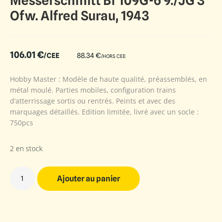
Messerschmitt Bf 109G-6 9./JG 3
Ofw. Alfred Surau, 1943
106.01
€
/CEE
88.34
€
/HORS CEE
Hobby Master : Modèle de haute qualité, préassemblés, en
métal moulé. Parties mobiles, configuration trains
d’atterrissage sortis ou rentrés. Peints et avec des
marquages détaillés. Edition limitée, livré avec un socle :
750pcs
2 en stock
Ajouter au panier