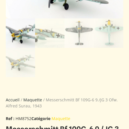
Accueil
/
Maquette
/ Messerschmitt Bf 109G-6 9./JG 3 Ofw.
Alfred Surau, 1943
Ref :
HM8752
Catégorie
Maquette