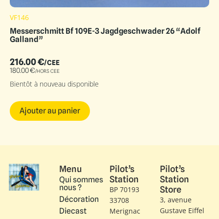
VF146
Messerschmitt Bf 109E-3 Jagdgeschwader 26 “Adolf
Galland”
216.00
€
/CEE
180.00
€
/HORS CEE
Bientôt à nouveau disponible
Ajouter au panier
Menu
Pilot’s
Pilot’s
Station
Station
Qui sommes
nous ?
Store
BP 70193
Décoration
3, avenue
33708
Gustave Eiffel​
Diecast
Merignac