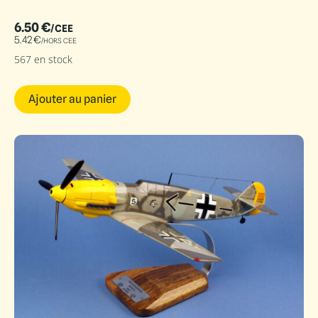
6.50
€
/CEE
5.42
€
/HORS CEE
567 en stock
Ajouter au panier