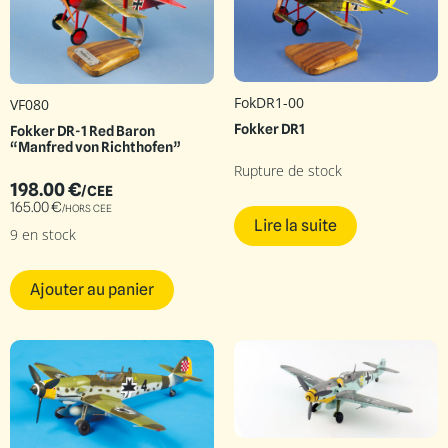
FokDR1-00
VF080
Fokker DR1
Fokker DR-1 Red Baron
“Manfred von Richthofen”
Rupture de stock
198.00
€
/CEE
165.00
€
/HORS CEE
Lire la suite
9 en stock
Ajouter au panier