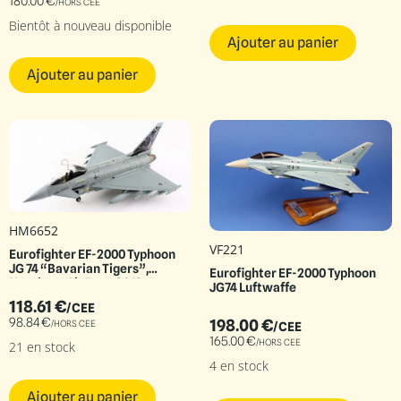
180.00
€
/HORS CEE
Bientôt à nouveau disponible
Ajouter au panier
Ajouter au panier
HM6652
VF221
Eurofighter EF-2000 Typhoon
JG 74 “Bavarian Tigers”,
Eurofighter EF-2000 Typhoon
Neurburg Air Base 2013
JG74 Luftwaffe
118.61
€
/CEE
98.84
€
198.00
€
/HORS CEE
/CEE
165.00
€
/HORS CEE
21 en stock
4 en stock
Ajouter au panier