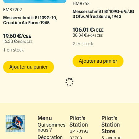
HM8752
EM37202
Messerschmitt Bf 109G-6 9./JG
3 Ofw. Alfred Surau, 1943
Messerschmitt Bf 109G-10,
Croatian Air Force 1945
106.01
€
/CEE
19.60
€
88.34
€
/HORS CEE
/CEE
16.33
€
/HORS CEE
2 en stock
1 en stock
Ajouter au panier
Ajouter au panier
HM1816
HM1817
Messerschmitt Bf 110E
Messerschmitt BF 110E