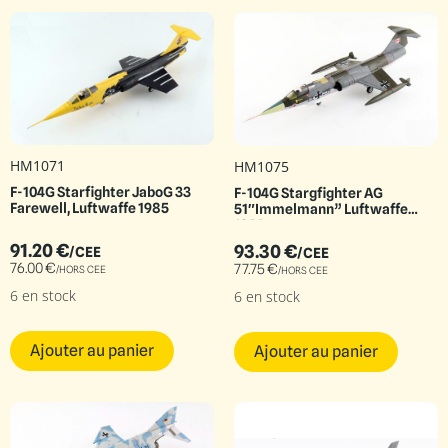
HM1071
HM1075
F-104G Starfighter JaboG 33
F-104G Stargfighter AG
Farewell, Luftwaffe 1985
51″Immelmann” Luftwaffe
1966
91.20
€
93.30
€
/CEE
/CEE
76.00
€
77.75
€
/HORS CEE
/HORS CEE
6 en stock
6 en stock
Ajouter au panier
Ajouter au panier