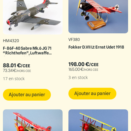
VF380
HM4320
Fokker D.VII Lt Ernst Udet 1918
F-86F-40 Sabre Mk.6 JG 71
“Richthofen”, Luftwaffe
Germany, 1960s
198.00
€
88.01
€
/CEE
/CEE
165.00
€
/HORS CEE
73.34
€
/HORS CEE
3 en stock
17 en stock
Ajouter au panier
Ajouter au panier