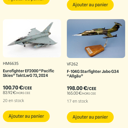
Ajouter au panier
HM6635
VF262
Eurofighter EF2000 “Pacific
F-104G Starfighter Jabo G34
Skies” TaktLwG 73, 2024
“Allgäu”
100.70
€
198.00
€
/CEE
/CEE
83.92
€
165.00
€
/HORS CEE
/HORS CEE
20 en stock
17 en stock
Ajouter au panier
Ajouter au panier