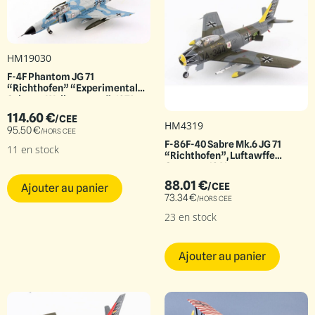
HM19030
F-4F Phantom JG 71
“Richthofen” “Experimental
Schema Wolkenmaus”, 1976
114.60
€
/CEE
HM4319
95.50
€
/HORS CEE
F-86F-40 Sabre Mk.6 JG 71
11 en stock
“Richthofen”, Luftawffe
Germany 1961
88.01
€
/CEE
Ajouter au panier
73.34
€
/HORS CEE
23 en stock
Ajouter au panier