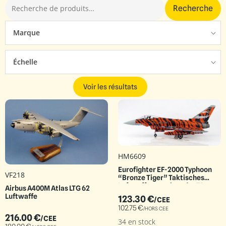
Recherche
Marque
Échelle
Voir les résultats
HM6609
Eurofighter EF-2000 Typhoon
VF218
“Bronze Tiger” Taktisches
Luftwaffengeschwader 74,
Airbus A400M Atlas LTG 62
Tiger Meet 2014 Neuburg AB
Luftwaffe
123.30
€
/CEE
102.75
€
/HORS CEE
216.00
€
/CEE
34 en stock