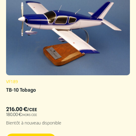
VF189
TB-10 Tobago
216.00
€
/CEE
180.00
€
/HORS CEE
Bientôt à nouveau disponible