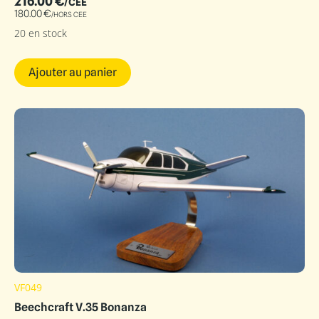
216.00
€
/CEE
180.00
€
/HORS CEE
20 en stock
Ajouter au panier
VF049
Beechcraft V.35 Bonanza