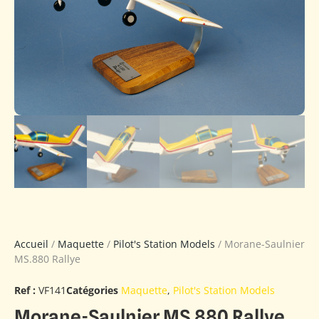
Accueil
/
Maquette
/
Pilot's Station Models
/ Morane-Saulnier
MS.880 Rallye
Ref :
VF141
Catégories
Maquette
,
Pilot's Station Models
Morane-Saulnier MS.880 Rallye