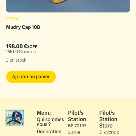
VF034
Mudry Cap 10B
198.00
€
/CEE
165.00
€
/HORS CEE
3 en stock
Ajouter au panier
Menu
Pilot’s
Pilot’s
Station
Station
Qui sommes
nous ?
Store
BP 70193
Décoration
3, avenue
33708