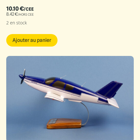
10.10
€
/CEE
8.42
€
/HORS CEE
2 en stock
Ajouter au panier