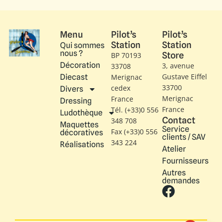
Menu
Pilot’s
Pilot’s
Station
Station
Qui sommes
nous ?
Store
BP 70193
Décoration
3, avenue
33708
Gustave Eiffel​
Diecast
Merignac
33700
cedex
Divers
Merignac
France
Dressing
France
Tél. (+33)0 556
Ludothèque
Contact
348 708
Maquettes
Service
Fax (+33)0 556
décoratives
clients / SAV
343 224
Réalisations
Atelier
Fournisseurs
Autres
demandes