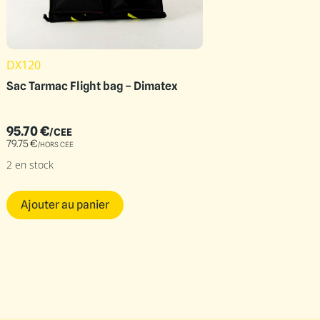
DX120
Sac Tarmac Flight bag – Dimatex
95.70
€
/CEE
79.75
€
/HORS CEE
2 en stock
Ajouter au panier