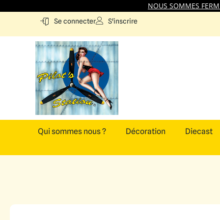
NOUS SOMMES FERMES
S'inscrire
Se connecter
Qui sommes nous ?
Décoration
Diecast