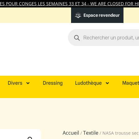
 POUR CONGES LES SEMAINES 33 ET 34 - WE ARE CLOSED FOR HO
Espace revendeur
Divers
Dressing
Ludothèque
Maquet
Accueil
Textile
/
/ NASA trousse seco