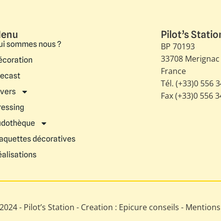
enu
Pilot’s Statio
ui sommes nous ?
BP 70193
33708 Merignac
écoration
France
iecast
Tél. (+33)0 556 
ivers
Fax (+33)0 556 
ressing
udothèque
aquettes décoratives
éalisations
024 - Pilot’s Station - Creation : Epicure conseils -
Mentions 