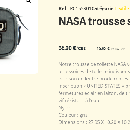
Ref :
RC155901
Catégorie
Textile
NASA trousse s
56.20
€
/CEE
46.83
€
/HORS CEE
Notre trousse de toilette NASA 
accessoires de toilette indispen
écusson en feutre brodé représe
inscription « UNITED STATES » br
fermetures éclair en laiton, de ti
vif résistant à l’eau.
Nylon
Couleur : gris
Dimensions : 27.95 X 10.20 X 10