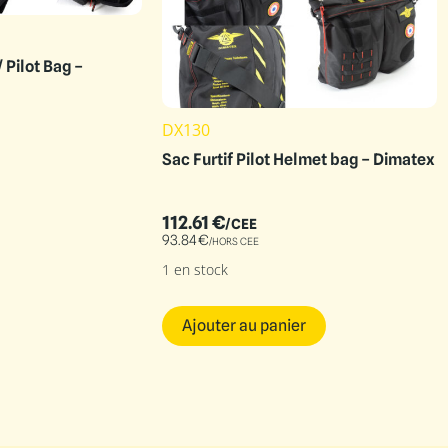
 Pilot Bag –
DX130
Sac Furtif Pilot Helmet bag – Dimatex
112.61
€
/CEE
93.84
€
/HORS CEE
1 en stock
Ajouter au panier