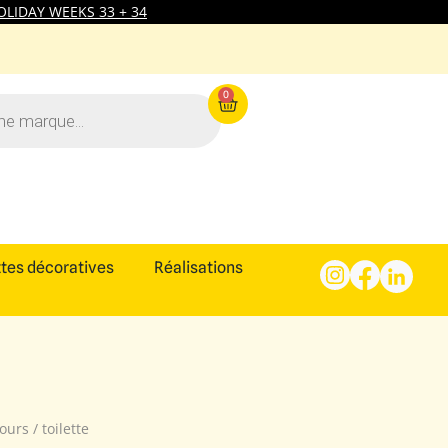
LIDAY WEEKS 33 + 34
0
tes décoratives
Réalisations
urs / toilette