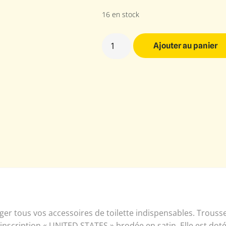
16 en stock
Ajouter au panier
ger tous vos accessoires de toilette indispensables. Trous
inscription « UNITED STATES » brodée en satin. Elle est doté