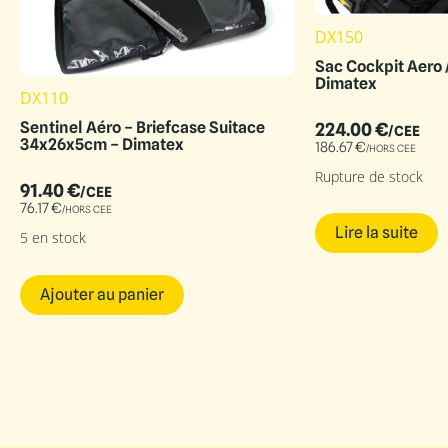
DX150
Sac Cockpit Aero /
Dimatex
DX110
Sentinel Aéro – Briefcase Suitace
224.00
€
/CEE
34x26x5cm – Dimatex
186.67
€
/HORS CEE
Rupture de stock
91.40
€
/CEE
76.17
€
/HORS CEE
Lire la suite
5 en stock
Ajouter au panier