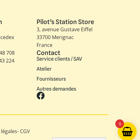
n
Pilot’s Station Store
3, avenue Gustave Eiffel​
 cedex
33700 Merignac
France
Contact
348 708
Service clients / SAV
343 224
Atelier
Fournisseurs
Autres demandes
0
légales
-
CGV