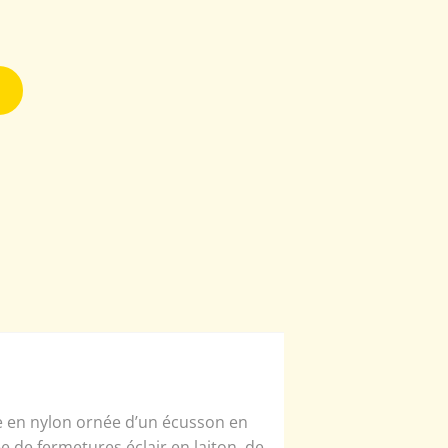
se en nylon ornée d’un écusson en
e de fermetures éclair en laiton, de