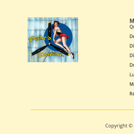
M
Q
D
D
D
D
L
M
R
Copyright © 2