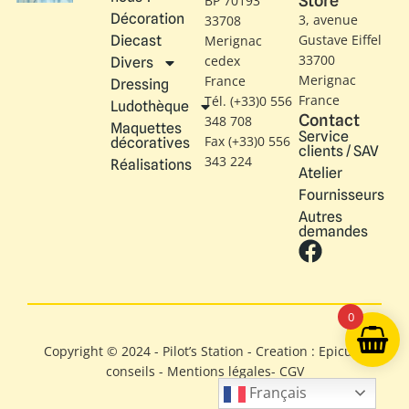
Store
BP 70193
Décoration
3, avenue
33708
Gustave Eiffel​
Diecast
Merignac
33700
cedex
Divers
Merignac
France
Dressing
France
Tél. (+33)0 556
Ludothèque
Contact
348 708
Maquettes
Service
Fax (+33)0 556
décoratives
clients / SAV
343 224
Réalisations
Atelier
Fournisseurs
Autres
demandes
0
Copyright © 2024 - Pilot’s Station - Creation : Epicure
conseils -
Mentions légales
-
CGV
Français