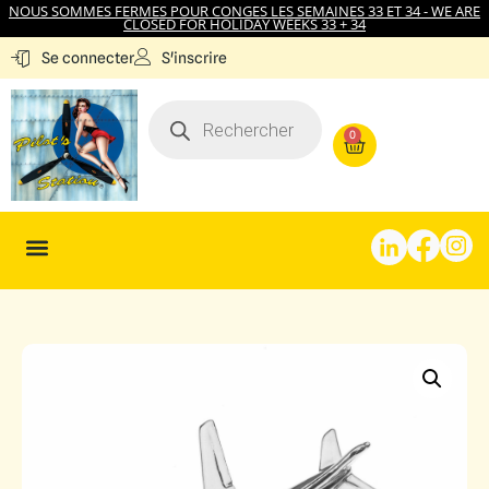
NOUS SOMMES FERMES POUR CONGES LES SEMAINES 33 ET 34 - WE ARE
CLOSED FOR HOLIDAY WEEKS 33 + 34
S'inscrire
Se connecter
0