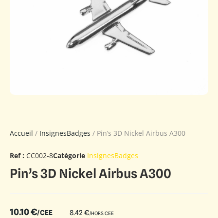
Accueil
/
InsignesBadges
/ Pin’s 3D Nickel Airbus A300
Ref :
CC002-8
Catégorie
InsignesBadges
Pin’s 3D Nickel Airbus A300
10.10
€
/CEE
8.42
€
/HORS CEE