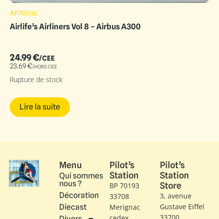
AP70696
Airlife’s Airliners Vol 8 – Airbus A300
24.99
€
/CEE
23.69
€
/HORS CEE
Rupture de stock
Lire la suite
Menu
Pilot’s
Pilot’s
Station
Station
Qui sommes
nous ?
Store
BP 70193
Décoration
3, avenue
33708
Gustave Eiffel​
Diecast
Merignac
33700
cedex
Divers