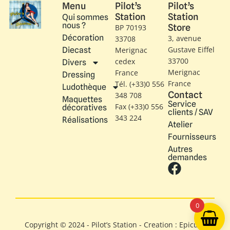
Menu
Pilot’s
Pilot’s
Station
Station
Qui sommes
nous ?
Store
BP 70193
Décoration
3, avenue
33708
Gustave Eiffel​
Diecast
Merignac
33700
cedex
Divers
Merignac
France
Dressing
France
Tél. (+33)0 556
Ludothèque
Contact
348 708
Maquettes
Service
Fax (+33)0 556
décoratives
clients / SAV
343 224
Réalisations
Atelier
Fournisseurs
Autres
demandes
0
Copyright © 2024 - Pilot’s Station - Creation : Epicure