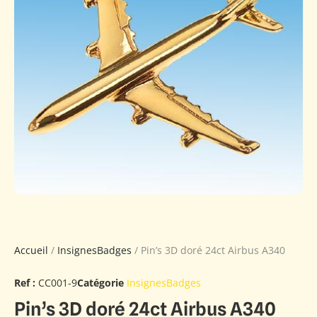
Accueil
/
InsignesBadges
/ Pin’s 3D doré 24ct Airbus A340
Ref :
CC001-9
Catégorie
InsignesBadges
Pin’s 3D doré 24ct Airbus A340