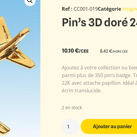
Ref :
CC001-019
Catégorie
Insig
Pin’s 3D doré 
10.10
€
/CEE
8.42
€
/HORS CEE
Ajoutez à votre collection ou b
parmi plus de 350 pin’s badge. Tr
22K avec attache papillon. Idéal à
écrin translucide.
2 en stock
Ajouter au panier