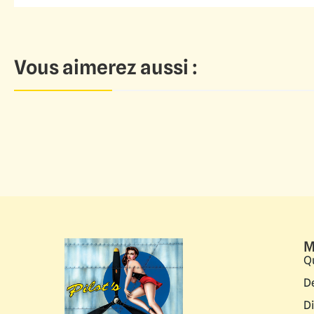
Vous aimerez aussi :
M
Q
D
D