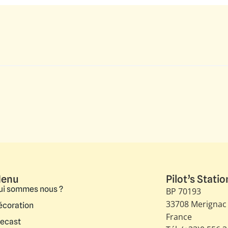
enu
Pilot’s Statio
ui sommes nous ?
BP 70193
33708 Merignac
écoration
France
iecast