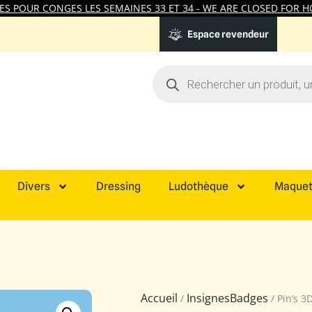
 POUR CONGES LES SEMAINES 33 ET 34 - WE ARE CLOSED FOR HO
Espace revendeur
Divers
Dressing
Ludothèque
Maquet
Accueil
InsignesBadges
/
/ Pin’s 3