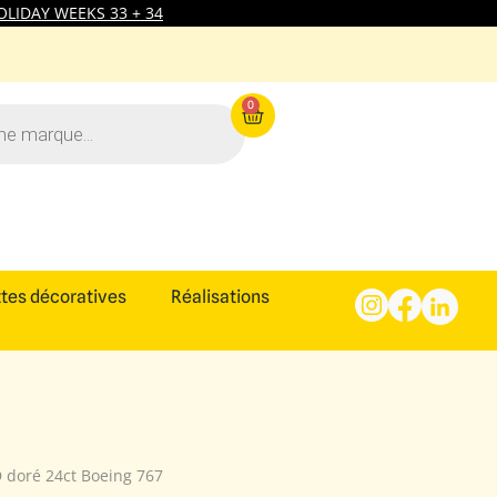
LIDAY WEEKS 33 + 34
0
tes décoratives
Réalisations
D doré 24ct Boeing 767