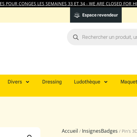
 POUR CONGES LES SEMAINES 33 ET 34 - WE ARE CLOSED FOR HO
Espace revendeur
Divers
Dressing
Ludothèque
Maquet
Accueil
InsignesBadges
/
/ Pin’s 3