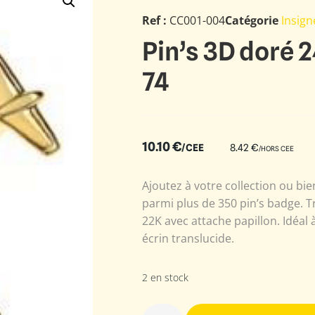
Ref :
CC001-004
Catégorie
Insig
Pin’s 3D doré 
74
10.10
€
/CEE
8.42
€
/HORS CEE
Ajoutez à votre collection ou b
parmi plus de 350 pin’s badge. Tr
22K avec attache papillon. Idéal à
écrin translucide.
2 en stock