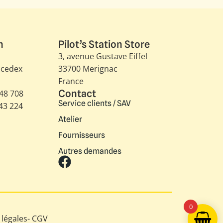
n
Pilot’s Station Store
3, avenue Gustave Eiffel​
 cedex
33700 Merignac
France
Contact
348 708
Service clients / SAV
343 224
Atelier
Fournisseurs
Autres demandes
0
légales
-
CGV