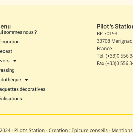
enu
Pilot’s Statio
ui sommes nous ?
BP 70193
33708 Merignac
écoration
France
iecast
Tél. (+33)0 556 
ivers
Fax (+33)0 556 
ressing
udothèque
aquettes décoratives
éalisations
024 - Pilot’s Station - Creation : Epicure conseils -
Mentions 