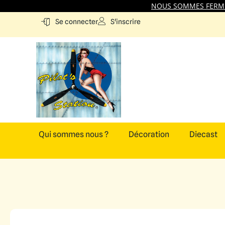
NOUS SOMMES FERMES
S'inscrire
Se connecter
Qui sommes nous ?
Décoration
Diecast