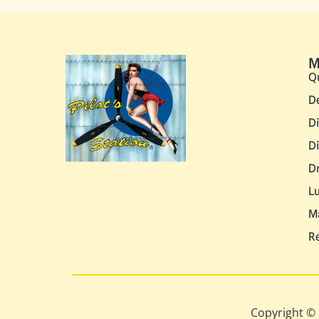
M
Q
D
D
D
D
L
M
R
Copyright © 2