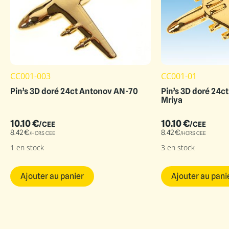
CC001-003
CC001-01
Pin’s 3D doré 24ct Antonov AN-70
Pin’s 3D doré 24c
Mriya
10.10
€
10.10
€
/CEE
/CEE
8.42
€
8.42
€
/HORS CEE
/HORS CEE
1 en stock
3 en stock
Ajouter au panier
Ajouter au pani