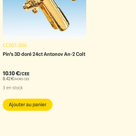
CC001-006
Pin’s 3D doré 24ct Antonov An-2 Colt
10.10
€
/CEE
8.42
€
/HORS CEE
3 en stock
Ajouter au panier