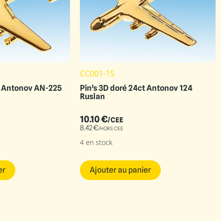
CC001-15
t Antonov AN-225
Pin’s 3D doré 24ct Antonov 124
Ruslan
10.10
€
/CEE
8.42
€
/HORS CEE
4 en stock
er
Ajouter au panier