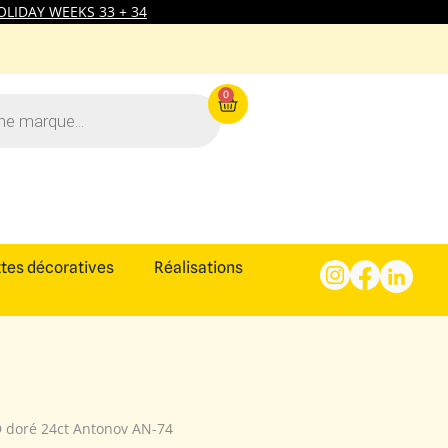
LIDAY WEEKS 33 + 34
0
tes décoratives
Réalisations
D doré 24ct Antonov AN-74