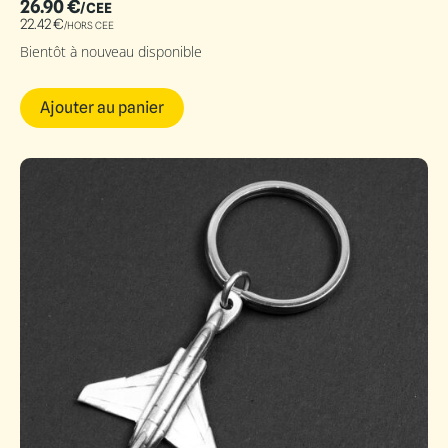
26.90
€
/CEE
22.42
€
/HORS CEE
Bientôt à nouveau disponible
Ajouter au panier