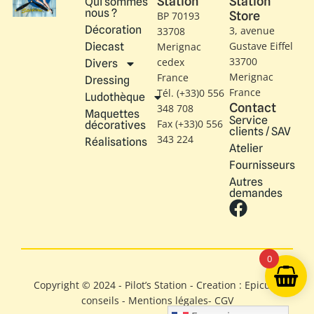
Station
Station
Qui sommes
nous ?
Store
BP 70193
Décoration
3, avenue
33708
Gustave Eiffel​
Diecast
Merignac
33700
cedex
Divers
Merignac
France
Dressing
France
Tél. (+33)0 556
Ludothèque
Contact
348 708
Maquettes
Service
Fax (+33)0 556
décoratives
clients / SAV
343 224
Réalisations
Atelier
Fournisseurs
Autres
demandes
0
Copyright © 2024 - Pilot’s Station - Creation : Epicure
conseils -
Mentions légales
-
CGV