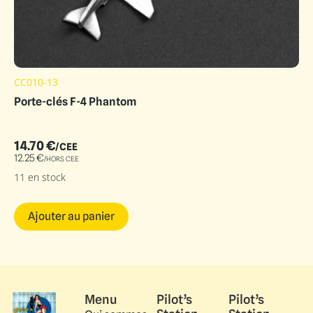
CC010-13
Porte-clés F-4 Phantom
14.70
€
/CEE
12.25
€
/HORS CEE
11 en stock
Ajouter au panier
Menu
Pilot’s
Pilot’s