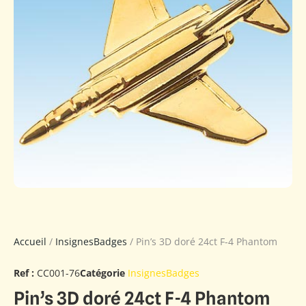
Accueil
/
InsignesBadges
/ Pin’s 3D doré 24ct F-4 Phantom
Ref :
CC001-76
Catégorie
InsignesBadges
Pin’s 3D doré 24ct F-4 Phantom