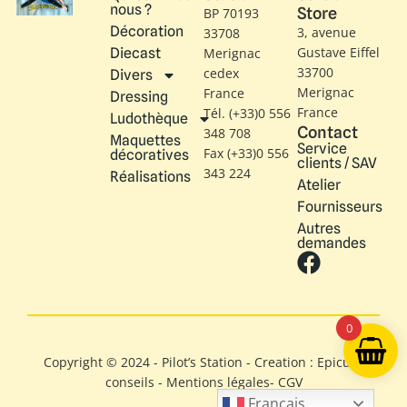
nous ?
Store
BP 70193
Décoration
3, avenue
33708
Gustave Eiffel​
Diecast
Merignac
33700
cedex
Divers
Merignac
France
Dressing
France
Tél. (+33)0 556
Ludothèque
Contact
348 708
Maquettes
Service
Fax (+33)0 556
décoratives
clients / SAV
343 224
Réalisations
Atelier
Fournisseurs
Autres
demandes
0
Copyright © 2024 - Pilot’s Station - Creation : Epicure
conseils -
Mentions légales
-
CGV
Français