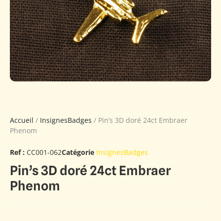
Accueil
/
InsignesBadges
/ Pin’s 3D doré 24ct Embraer
Phenom
Ref :
CC001-062
Catégorie
InsignesBadges
Pin’s 3D doré 24ct Embraer
Phenom