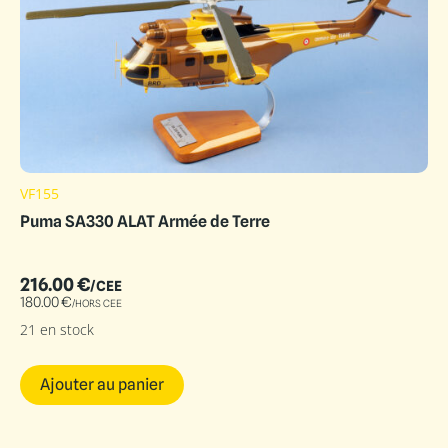
VF155
Puma SA330 ALAT Armée de Terre
216.00
€
/CEE
180.00
€
/HORS CEE
21 en stock
Ajouter au panier