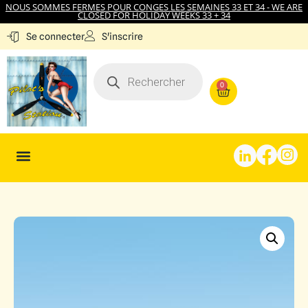
NOUS SOMMES FERMES POUR CONGES LES SEMAINES 33 ET 34 - WE ARE
CLOSED FOR HOLIDAY WEEKS 33 + 34
S'inscrire
Se connecter
0