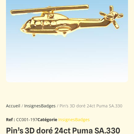
Accueil
/
InsignesBadges
/ Pin’s 3D doré 24ct Puma SA.330
Ref :
CC001-197
Catégorie
InsignesBadges
Pin’s 3D doré 24ct Puma SA.330