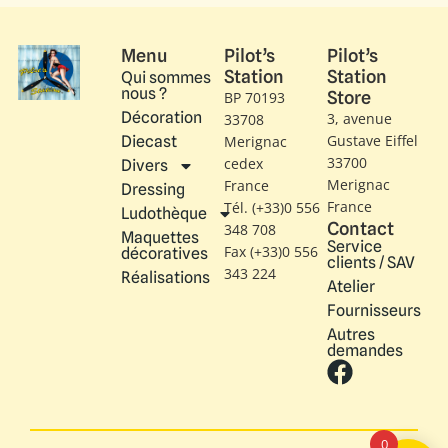
Menu
Pilot’s
Pilot’s
Station
Station
Qui sommes
nous ?
Store
BP 70193
Décoration
3, avenue
33708
Gustave Eiffel​
Diecast
Merignac
33700
cedex
Divers
Merignac
France
Dressing
France
Tél. (+33)0 556
Ludothèque
Contact
348 708
Maquettes
Service
Fax (+33)0 556
décoratives
clients / SAV
343 224
Réalisations
Atelier
Fournisseurs
Autres
demandes
0