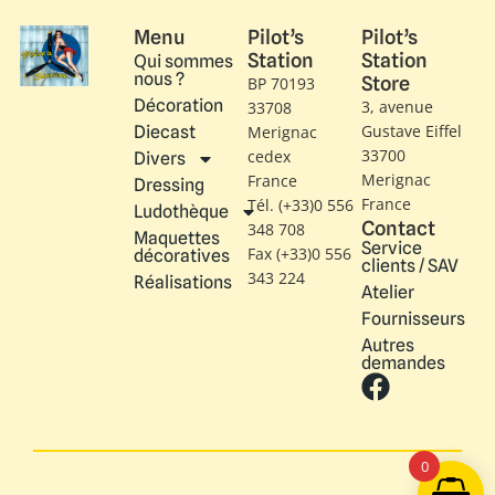
Menu
Pilot’s
Pilot’s
Station
Station
Qui sommes
nous ?
Store
BP 70193
Décoration
3, avenue
33708
Gustave Eiffel​
Diecast
Merignac
33700
cedex
Divers
Merignac
France
Dressing
France
Tél. (+33)0 556
Ludothèque
Contact
348 708
Maquettes
Service
Fax (+33)0 556
décoratives
clients / SAV
343 224
Réalisations
Atelier
Fournisseurs
Autres
demandes
0