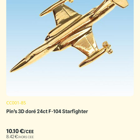
CC001-85
Pin’s 3D doré 24ct F-104 Starfighter
10.10
€
/CEE
8.42
€
/HORS CEE