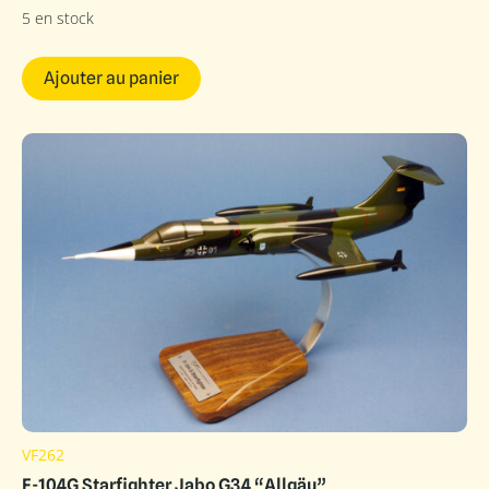
5 en stock
Ajouter au panier
VF262
F-104G Starfighter Jabo G34 “Allgäu”