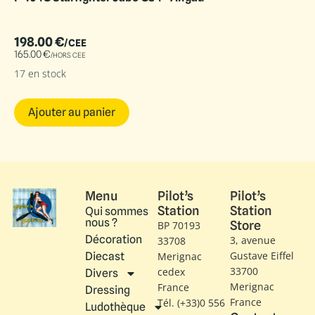
198.00
€
/CEE
165.00
€
/HORS CEE
17 en stock
Ajouter au panier
Menu
Pilot’s
Pilot’s
Station
Station
Qui sommes
nous ?
Store
BP 70193
Décoration
3, avenue
33708
Gustave Eiffel​
Diecast
Merignac
33700
cedex
Divers
Merignac
France
Dressing
France
Tél. (+33)0 556
Ludothèque