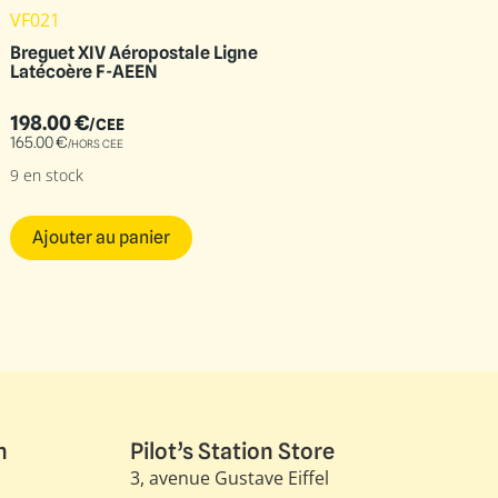
VF021
Breguet XIV Aéropostale Ligne
Latécoère F-AEEN
198.00
€
/CEE
165.00
€
/HORS CEE
9 en stock
Ajouter au panier
n
Pilot’s Station Store
3, avenue Gustave Eiffel​