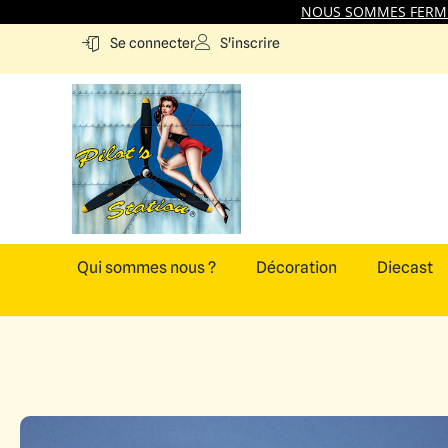
NOUS SOMMES FERMES
S'inscrire
Se connecter
Qui sommes nous ?
Décoration
Diecast