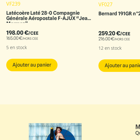
VF239
VF027
Latécoère Laté 28-0 Compagnie
Bernard 191GR n°
Générale Aéropostale F-AJUX “Jean
Mermoz”
198.00
€
259.20
€
/CEE
/CEE
165.00
€
216.00
€
/HORS CEE
/HORS CEE
5 en stock
12 en stock
Ajouter au panier
Ajouter au pani
M
Q