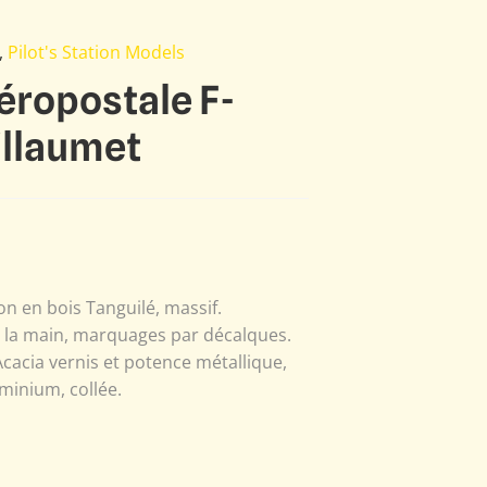
,
Pilot's Station Models
éropostale F-
illaumet
n en bois Tanguilé, massif.
à la main, marquages par décalques.
Acacia vernis et potence métallique,
minium, collée.