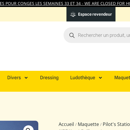
 POUR CONGES LES SEMAINES 33 ET 34 - WE ARE CLOSED FOR HO
Espace revendeur
Divers
Dressing
Ludothèque
Maquet
Accueil
Maquette
Pilot's Stat
/
/