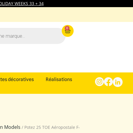
LIDAY WEEKS 33 + 34
0
tes décoratives
Réalisations
ion Models
/ Potez 25 TOE Aéropostale F-