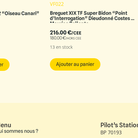
VF022
Breguet XIX TF Super Bidon “Point
2 “Oiseau Canari”
d’Interrogation” Dieudonné Costes &
Maurice Bellonte
216.00
€
/CEE
180.00
€
/HORS CEE
13 en stock
Ajouter au panier
er
enu
Pilot’s Statio
ui sommes nous ?
BP 70193