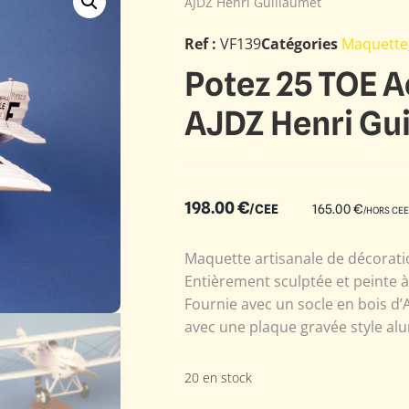
AJDZ Henri Guillaumet
Ref :
VF139
Catégories
Maquette
Potez 25 TOE A
AJDZ Henri Gu
198.00
€
/CEE
165.00
€
/HORS CEE
Maquette artisanale de décoratio
Entièrement sculptée et peinte 
Fournie avec un socle en bois d’
avec une plaque gravée style alu
20 en stock