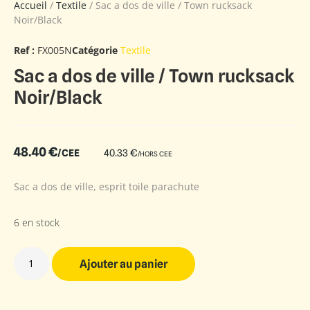
Accueil
/
Textile
/ Sac a dos de ville / Town rucksack
Noir/Black
Ref :
FX005N
Catégorie
Textile
Sac a dos de ville / Town rucksack
Noir/Black
48.40
€
/CEE
40.33
€
/HORS CEE
Sac a dos de ville, esprit toile parachute
6 en stock
Ajouter au panier