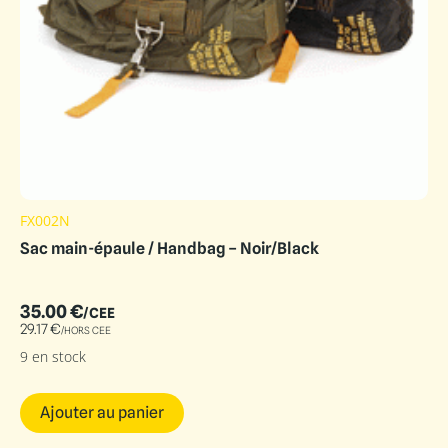
FX002N
Sac main-épaule / Handbag – Noir/Black
35.00
€
/CEE
29.17
€
/HORS CEE
9 en stock
Ajouter au panier