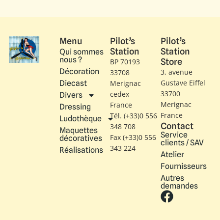
Menu
Pilot’s
Pilot’s
Station
Station
Qui sommes
nous ?
Store
BP 70193
Décoration
3, avenue
33708
Gustave Eiffel​
Diecast
Merignac
33700
cedex
Divers
Merignac
France
Dressing
France
Tél. (+33)0 556
Ludothèque
Contact
348 708
Maquettes
Service
Fax (+33)0 556
décoratives
clients / SAV
343 224
Réalisations
Atelier
Fournisseurs
Autres
demandes