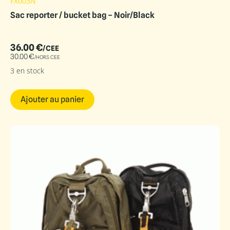
FX003N
Sac reporter / bucket bag – Noir/Black
36.00
€
/CEE
30.00
€
/HORS CEE
3 en stock
Ajouter au panier