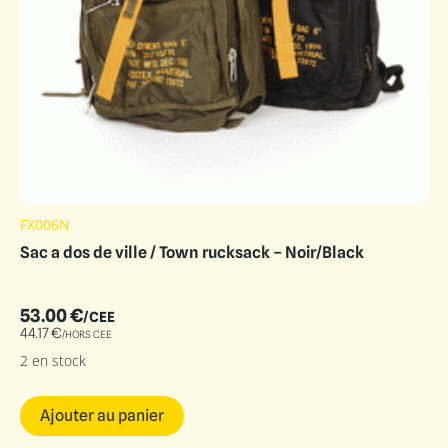
FX006N
Sac a dos de ville / Town rucksack – Noir/Black
53.00
€
/CEE
44.17
€
/HORS CEE
2 en stock
Ajouter au panier