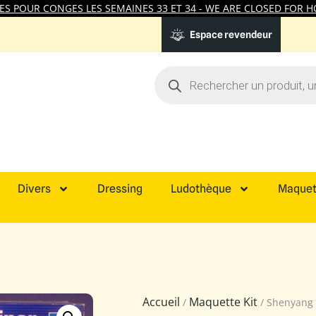
 POUR CONGES LES SEMAINES 33 ET 34 - WE ARE CLOSED FOR HO
Espace revendeur
Divers
Dressing
Ludothèque
Maquet
Accueil
Maquette Kit
/
/ Shenyang 