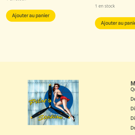
1 en stock
Ajouter au panier
Ajouter au pani
M
Q
D
D
D
D