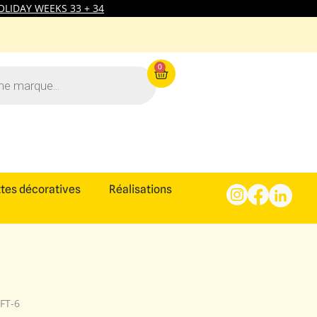
LIDAY WEEKS 33 + 34
0
tes décoratives
Réalisations
FT-6