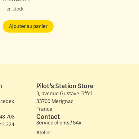
/HORS CEE
1 en stock
Ajouter au panier
n
Pilot’s Station Store
3, avenue Gustave Eiffel​
 cedex
33700 Merignac
France
Contact
348 708
Service clients / SAV
343 224
Atelier