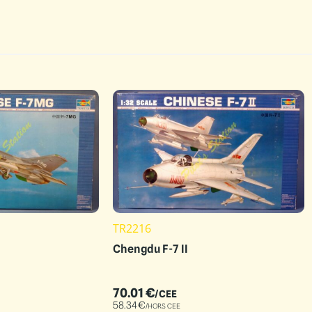
TR2216
Chengdu F-7 II
70.01
€
/CEE
58.34
€
/HORS CEE