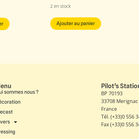
2 en stock
Ajouter au panier
er
enu
Pilot’s Statio
ui sommes nous ?
BP 70193
33708 Merignac
écoration
France
iecast
Tél. (+33)0 556 
ivers
Fax (+33)0 556 
ressing