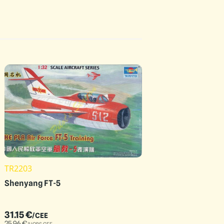
TR2203
Shenyang FT-5
31.15
€
/CEE
25.96
€