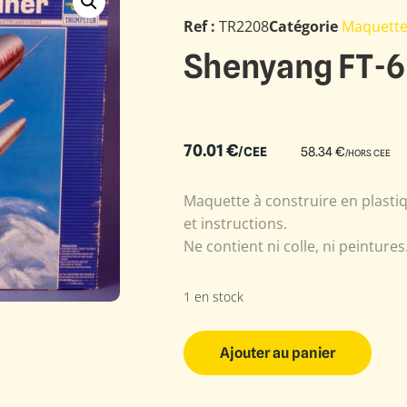
Ref :
TR2208
Catégorie
Maquette
Shenyang FT-6
70.01
€
/CEE
58.34
€
/HORS CEE
Maquette à construire en plastiq
et instructions.
Ne contient ni colle, ni peintures
1 en stock
Ajouter au panier