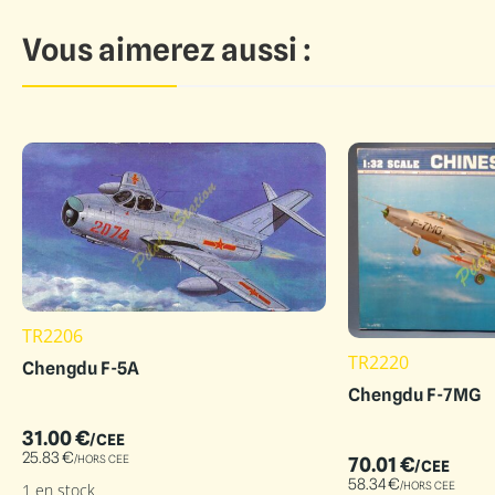
Vous aimerez aussi :
TR2206
TR2220
Chengdu F-5A
Chengdu F-7MG
31.00
€
/CEE
25.83
€
/HORS CEE
70.01
€
/CEE
58.34
€
/HORS CEE
1 en stock