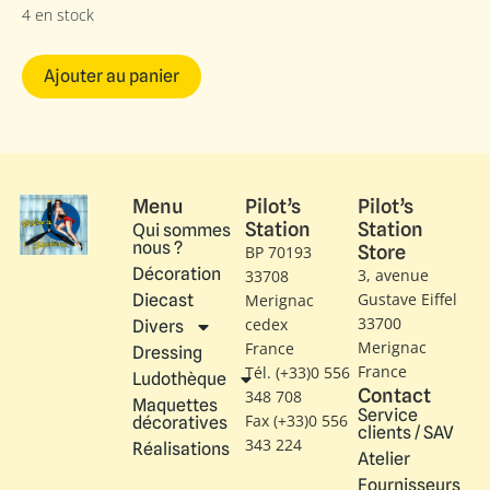
4 en stock
Ajouter au panier
Menu
Pilot’s
Pilot’s
Station
Station
Qui sommes
nous ?
Store
BP 70193
Décoration
3, avenue
33708
Gustave Eiffel​
Diecast
Merignac
33700
cedex
Divers
Merignac
France
Dressing
France
Tél. (+33)0 556
Ludothèque
Contact
348 708
Maquettes
Service
Fax (+33)0 556
décoratives
clients / SAV
343 224
Réalisations
Atelier
Fournisseurs