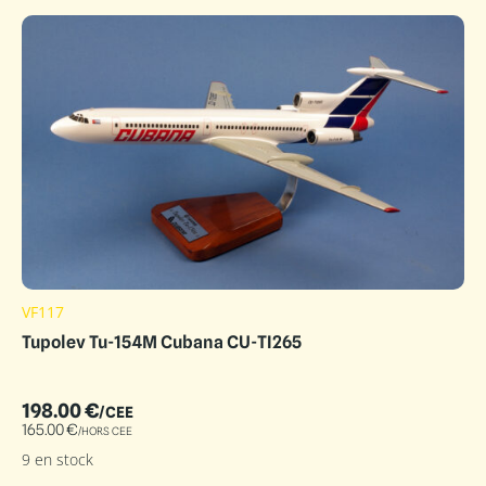
VF117
Tupolev Tu-154M Cubana CU-TI265
198.00
€
/CEE
165.00
€
/HORS CEE
9 en stock