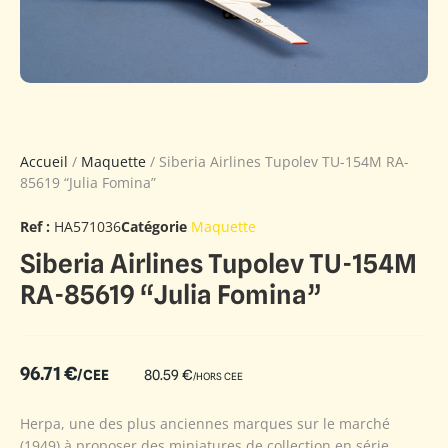
Accueil
/
Maquette
/ Siberia Airlines Tupolev TU-154M RA-
85619 “Julia Fomina”
Ref :
HA571036
Catégorie
Maquette
Siberia Airlines Tupolev TU-154M
RA-85619 “Julia Fomina”
96.71
€
/CEE
80.59
€
/HORS CEE
Herpa, une des plus anciennes marques sur le marché
(1949) à proposer des miniatures de collection en série