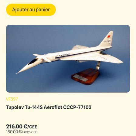
Ajouter au panier
VF397
Tupolev Tu-144S Aeroflot CCCP-77102
216.00
€
/CEE
180.00
€
/HORS CEE