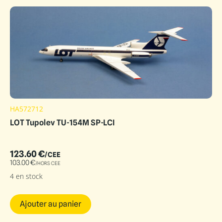
HA572712
LOT Tupolev TU-154M SP-LCI
123.60
€
/CEE
103.00
€
/HORS CEE
4 en stock
Ajouter au panier