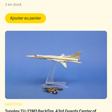
3 en stock
Ajouter au panier
HA572156
Tupolev TU-22M3 Backfire, 43rd Guards Center of