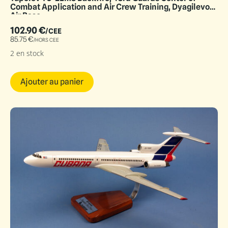
Combat Application and Air Crew Training, Dyagilevo
Air Base
102.90
€
/CEE
85.75
€
/HORS CEE
2 en stock
Ajouter au panier