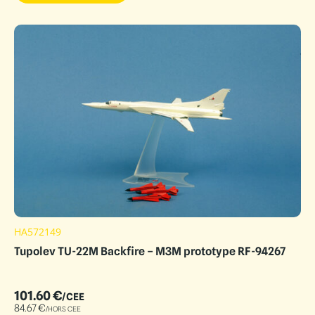
HA572149
Tupolev TU-22M Backfire – M3M prototype RF-94267
101.60
€
/CEE
84.67
€
/HORS CEE