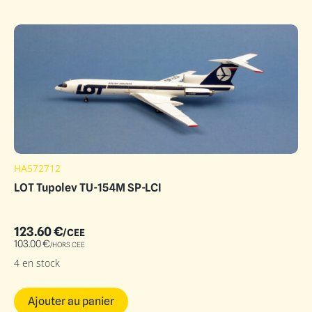
HA572712
LOT Tupolev TU-154M SP-LCI
123.60
€
/CEE
103.00
€
/HORS CEE
4 en stock
Ajouter au panier