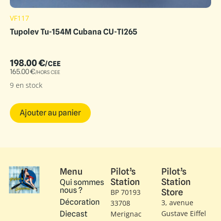
VF117
Tupolev Tu-154M Cubana CU-TI265
198.00
€
/CEE
165.00
€
/HORS CEE
9 en stock
Ajouter au panier
Menu
Pilot’s
Pilot’s
Station
Station
Qui sommes
nous ?
Store
BP 70193
Décoration
3, avenue
33708
Gustave Eiffel​
Diecast
Merignac