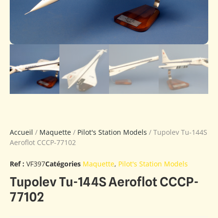
Accueil
/
Maquette
/
Pilot's Station Models
/ Tupolev Tu-144S
Aeroflot CCCP-77102
Ref :
VF397
Catégories
Maquette
,
Pilot's Station Models
Tupolev Tu-144S Aeroflot CCCP-
77102