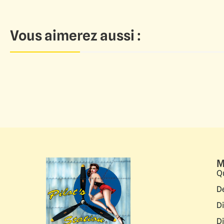
Vous aimerez aussi :
M
Q
D
D
D