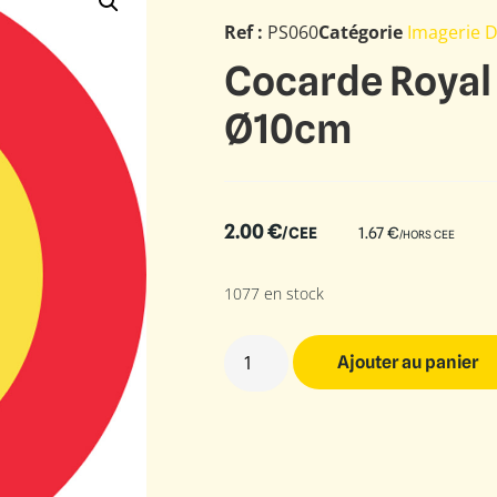
Ref :
PS060
Catégorie
Imagerie 
Cocarde Royal 
Ø10cm
2.00
€
/CEE
1.67
€
/HORS CEE
1077 en stock
Ajouter au panier