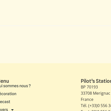
enu
Pilot’s Statio
ui sommes nous ?
BP 70193
33708 Merignac
écoration
France
iecast
Tél. (+33)0 556 
ivers