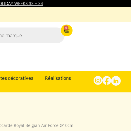
LIDAY WEEKS 33 + 34
0
tes décoratives
Réalisations
ocarde Royal Belgian Air Force Ø10cm