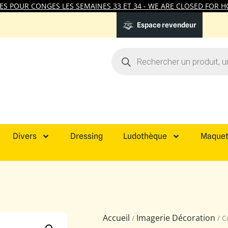
 POUR CONGES LES SEMAINES 33 ET 34 - WE ARE CLOSED FOR HO
Espace revendeur
Divers
Dressing
Ludothèque
Maquet
Accueil
Imagerie Décoration
/
/ C