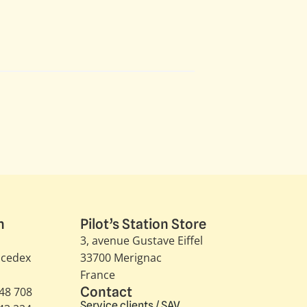
n
Pilot’s Station Store
3, avenue Gustave Eiffel​
 cedex
33700 Merignac
France
Contact
348 708
Service clients / SAV