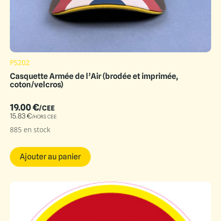
PS202
Casquette Armée de l’Air (brodée et imprimée,
coton/velcros)
19.00
€
/CEE
15.83
€
/HORS CEE
885 en stock
Ajouter au panier