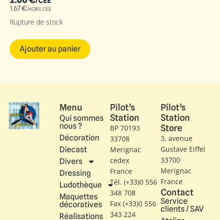
/CEE
1.67
€
/HORS CEE
Rupture de stock
Ajouter au panier
Menu
Pilot’s
Pilot’s
Station
Station
Qui sommes
nous ?
Store
BP 70193
Décoration
3, avenue
33708
Gustave Eiffel​
Diecast
Merignac
33700
cedex
Divers
Merignac
France
Dressing
France
Tél. (+33)0 556
Ludothèque
Contact
348 708
Maquettes
Service
Fax (+33)0 556
décoratives
clients / SAV
343 224
Réalisations