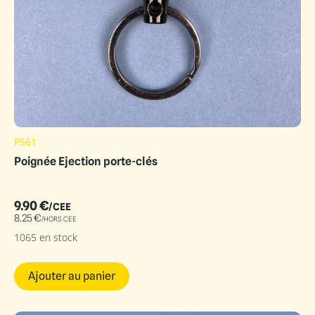
PS61
Poignée Ejection porte-clés
9.90
€
/CEE
8.25
€
/HORS CEE
1065 en stock
Ajouter au panier