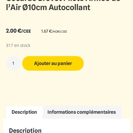
l’Air Ø10cm Autocollant
2.00
€
/CEE
1.67
€
/HORS CEE
317 en stock
Ajouter au panier
Description
Informations complémentaires
Description