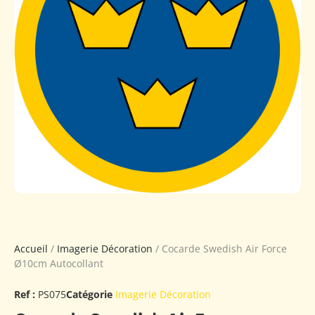
Accueil
/
Imagerie Décoration
/ Cocarde Swedish Air Force
Ø10cm Autocollant
Ref :
PS075
Catégorie
Imagerie Décoration