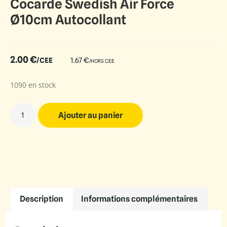
Cocarde Swedish Air Force
Ø10cm Autocollant
2.00
€
/CEE
1.67
€
/HORS CEE
1090 en stock
Ajouter au panier
Description
Informations complémentaires