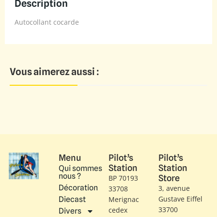
Description
Autocollant cocarde
Vous aimerez aussi :
Menu
Pilot’s
Pilot’s
Station
Station
Qui sommes
nous ?
Store
BP 70193
Décoration
3, avenue
33708
Gustave Eiffel​
Diecast
Merignac
33700
cedex
Divers