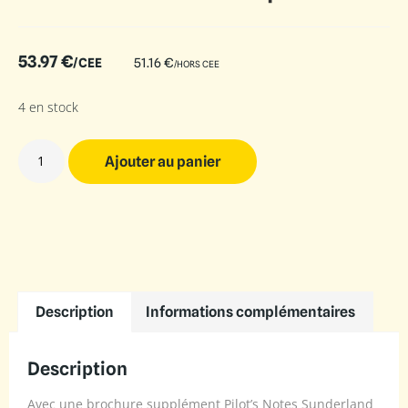
53.97
€
/CEE
51.16
€
/HORS CEE
4 en stock
Ajouter au panier
Description
Informations complémentaires
Description
Avec une brochure supplément Pilot’s Notes Sunderland