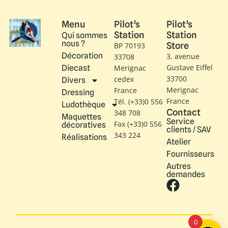
Menu
Pilot’s
Pilot’s
Station
Station
Qui sommes
nous ?
Store
BP 70193
Décoration
3, avenue
33708
Gustave Eiffel​
Diecast
Merignac
33700
cedex
Divers
Merignac
France
Dressing
France
Tél. (+33)0 556
Ludothèque
Contact
348 708
Maquettes
Service
Fax (+33)0 556
décoratives
clients / SAV
343 224
Réalisations
Atelier
Fournisseurs
Autres
demandes
0