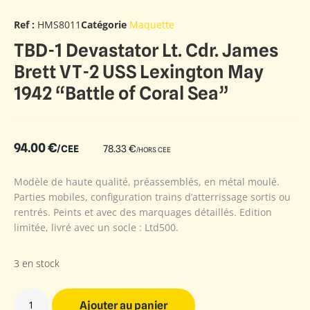
Ref :
HMS8011
Catégorie
Maquette
TBD-1 Devastator Lt. Cdr. James
Brett VT-2 USS Lexington May
1942 “Battle of Coral Sea”
94.00
€
/CEE
78.33
€
/HORS CEE
Modèle de haute qualité, préassemblés, en métal moulé.
Parties mobiles, configuration trains d’atterrissage sortis ou
rentrés. Peints et avec des marquages détaillés. Edition
limitée, livré avec un socle : Ltd500.
3 en stock
Ajouter au panier