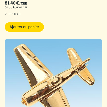
81.40
€
/CEE
67.83
€
/HORS CEE
2 en stock
Ajouter au panier