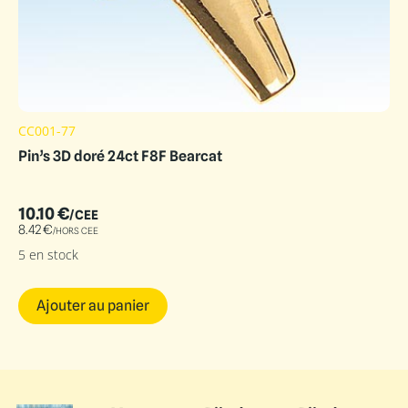
CC001-77
Pin’s 3D doré 24ct F8F Bearcat
10.10
€
/CEE
8.42
€
/HORS CEE
5 en stock
Ajouter au panier