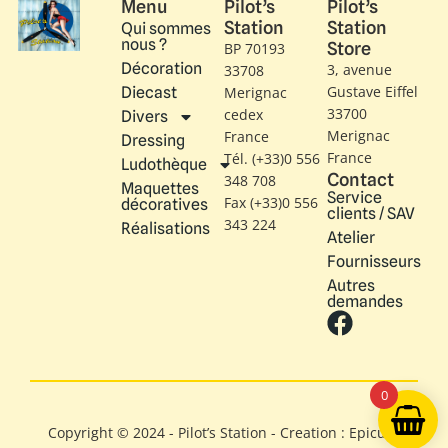
Menu
Pilot’s
Pilot’s
Station
Station
Qui sommes
nous ?
Store
BP 70193
Décoration
3, avenue
33708
Gustave Eiffel​
Diecast
Merignac
33700
cedex
Divers
Merignac
France
Dressing
France
Tél. (+33)0 556
Ludothèque
Contact
348 708
Maquettes
Service
Fax (+33)0 556
décoratives
clients / SAV
343 224
Réalisations
Atelier
Fournisseurs
Autres
demandes
0
Copyright © 2024 - Pilot’s Station - Creation : Epicure