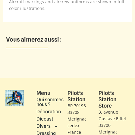
Aircraft markings and aircrew uniforms are shown in full
color illustrations.
Vous aimerez aussi :
Menu
Pilot’s
Pilot’s
Station
Station
Qui sommes
nous ?
Store
BP 70193
Décoration
3, avenue
33708
Gustave Eiffel​
Diecast
Merignac
33700
cedex
Divers
Merignac
France
Dressing