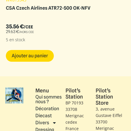
CSA Czech Airlines ATR72-500 OK-NFV
35.56
€
/CEE
29.63
€
/HORS CEE
5 en stock
Ajouter au panier
Menu
Pilot’s
Pilot’s
Station
Station
Qui sommes
nous ?
Store
BP 70193
Décoration
3, avenue
33708
Gustave Eiffel​
Diecast
Merignac
33700
cedex
Divers
Merignac
France
Dressing