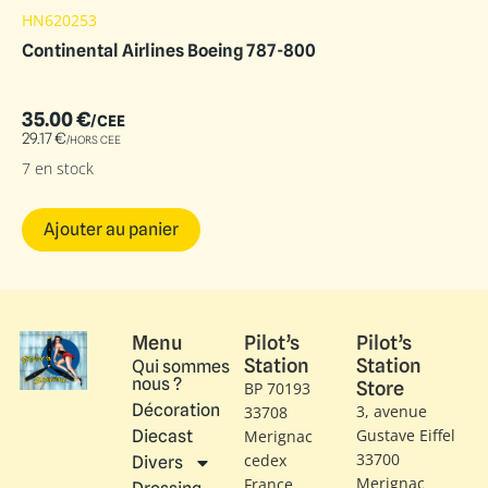
HN620253
Continental Airlines Boeing 787-800
35.00
€
/CEE
29.17
€
/HORS CEE
7 en stock
Ajouter au panier
Menu
Pilot’s
Pilot’s
Station
Station
Qui sommes
nous ?
Store
BP 70193
Décoration
3, avenue
33708
Gustave Eiffel​
Diecast
Merignac
33700
cedex
Divers
Merignac
France