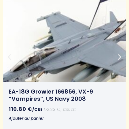
EA-18G Growler 166856, VX-9
“Vampires”, US Navy 2008
110.80
€
/CEE
92.33
€
/HORS CEE
Ajouter au panier