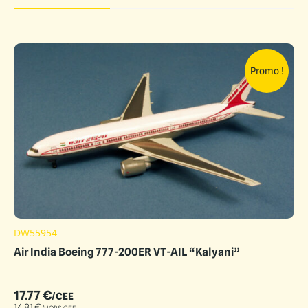
Promo !
DW55954
Air India Boeing 777-200ER VT-AIL “Kalyani”
17.77
€
/CEE
14.81
€
/HORS CEE