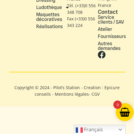
Dressing
France
Tél. (+33)0 556
Ludothèque
Contact
348 708
Maquettes
Service
Fax (+33)0 556
décoratives
clients / SAV
343 224
Réalisations
Atelier
Fournisseurs
Autres
demandes
Copyright © 2024 - Pilot’s Station - Creation : Epicure
conseils -
Mentions légales
-
CGV
0
Français