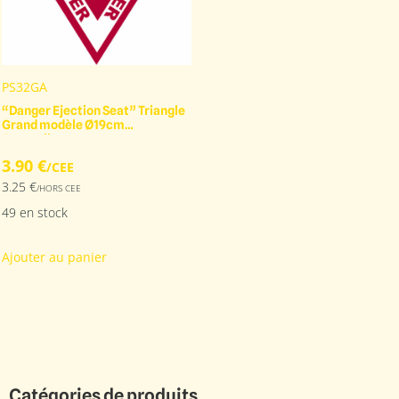
PS32GA
“Danger Ejection Seat” Triangle
Grand modèle Ø19cm
Autocollant
3.90
€
/CEE
3.25
€
/HORS CEE
49 en stock
Ajouter au panier
Catégories de produits