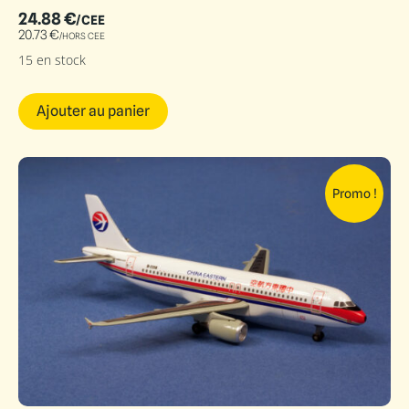
24.88
€
/CEE
20.73
€
/HORS CEE
15 en stock
Ajouter au panier
Promo !