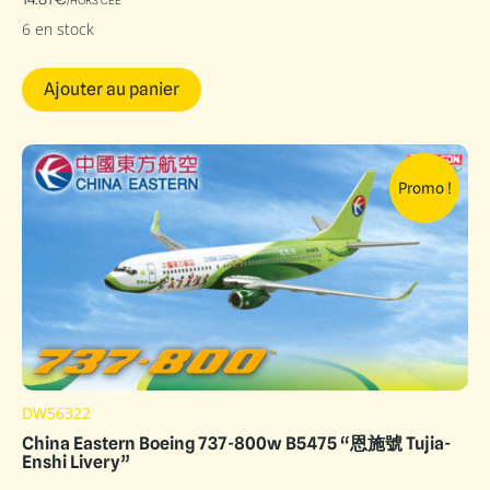
6 en stock
Ajouter au panier
Promo !
DW56322
China Eastern Boeing 737-800w B5475 “恩施號 Tujia-
Enshi Livery”