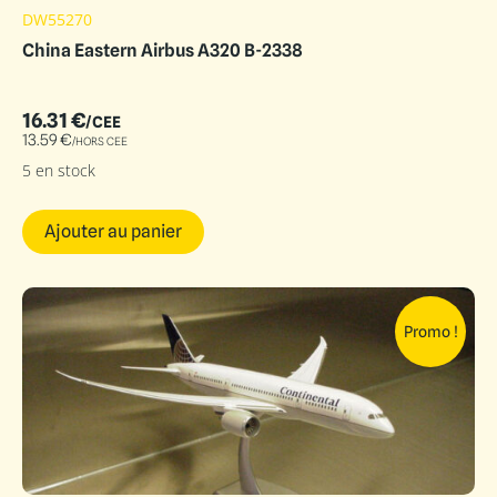
DW55270
China Eastern Airbus A320 B-2338
16.31
€
/CEE
13.59
€
/HORS CEE
5 en stock
Ajouter au panier
Promo !