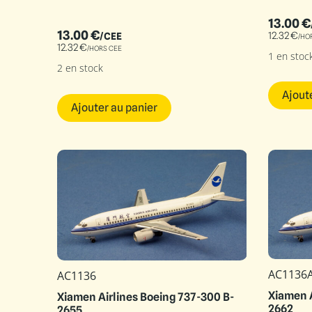
13.00
€
13.00
€
12.32
€
/CEE
/HO
12.32
€
/HORS CEE
1 en stoc
2 en stock
Ajout
Ajouter au panier
AC1136
AC1136
Xiamen A
Xiamen Airlines Boeing 737-300 B-
2662
2655