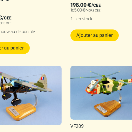
198.00
€
/CEE
165.00
€
/HORS CEE
€
/CEE
11 en stock
ORS CEE
 nouveau disponible
Ajouter au panier
er au panier
VF209