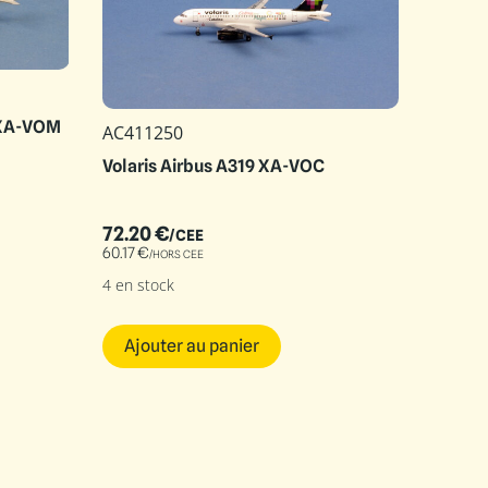
 XA-VOM
AC411250
Volaris Airbus A319 XA-VOC
72.20
€
/CEE
60.17
€
/HORS CEE
4 en stock
Ajouter au panier