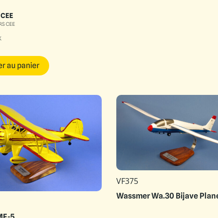
/CEE
RS CEE
k
er au panier
VF375
Wassmer Wa.30 Bijave Plan
MF-5