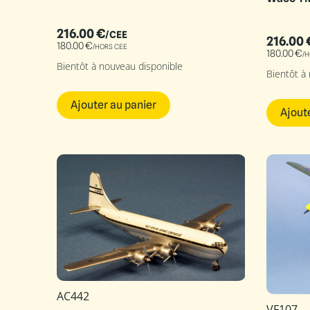
216.00
€
/CEE
216.00
180.00
€
/HORS CEE
180.00
€
/H
Bientôt à nouveau disponible
Bientôt à
Ajouter au panier
Ajout
AC442
VF107