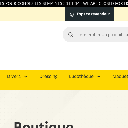
 POUR CONGES LES SEMAINES 33 ET 34 - WE ARE CLOSED FOR HO
Espace revendeur
Divers
Dressing
Ludothèque
Maquet
Boutique