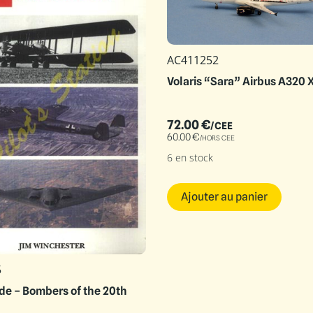
AC411252
Volaris “Sara” Airbus A320
72.00
€
/CEE
60.00
€
/HORS CEE
6 en stock
Ajouter au panier
5
ide – Bombers of the 20th