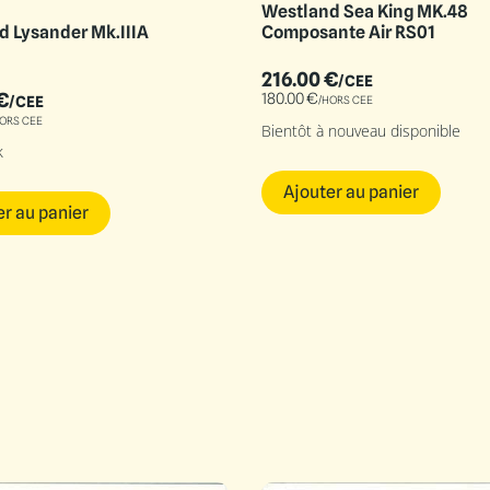
Westland Sea King MK.48
Composante Air RS01
d Lysander Mk.IIIA
216.00
€
/CEE
€
180.00
€
/HORS CEE
/CEE
ORS CEE
Bientôt à nouveau disponible
k
Ajouter au panier
er au panier