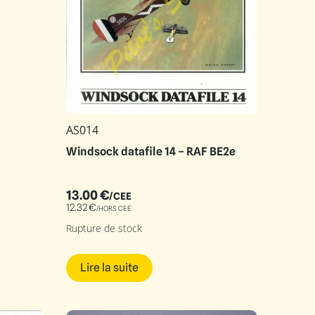
AS014
Windsock datafile 14 – RAF BE2e
13.00
€
/CEE
12.32
€
/HORS CEE
Rupture de stock
Lire la suite