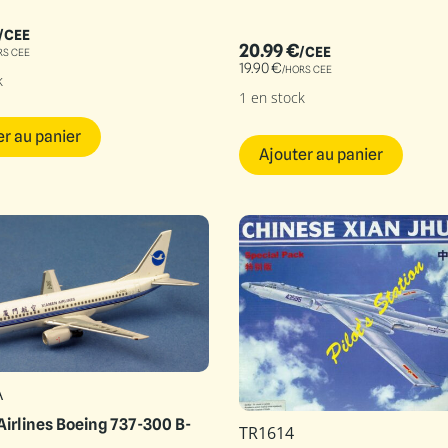
/CEE
20.99
€
/CEE
RS CEE
19.90
€
/HORS CEE
k
1 en stock
er au panier
Ajouter au panier
A
irlines Boeing 737-300 B-
TR1614