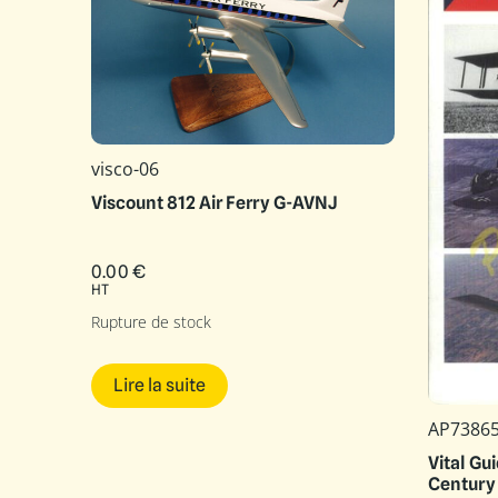
visco-06
Viscount 812 Air Ferry G-AVNJ
0.00
€
HT
Rupture de stock
Lire la suite
AP7386
Vital Gu
Century