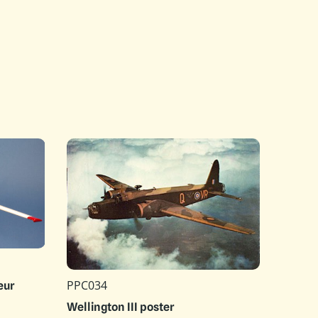
PPC034
eur
Wellington III poster