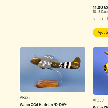
11.00
€
10.43
€
/HO
3 en stoc
Ajout
VF325
VF339
Waco CG4 Hadrian ‘D-DAY’
Waco Y