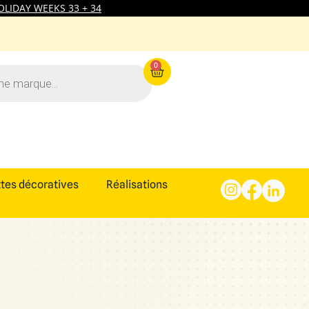
LIDAY WEEKS 33 + 34
0
tes décoratives
Réalisations