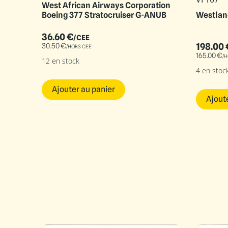
West African Airways Corporation
Boeing 377 Stratocruiser G-ANUB
Westlan
36.60
€
/CEE
198.00
30.50
€
/HORS CEE
165.00
€
/H
12 en stock
4 en stoc
Ajouter au panier
Ajout