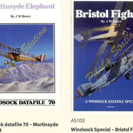
AS103
 datafile 70 – Martinsyde
Windsock Special – Bristol F
t