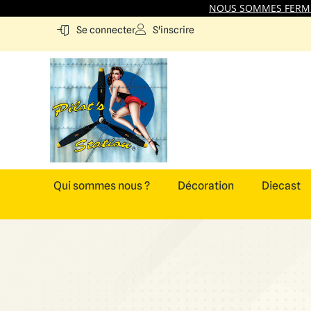
NOUS SOMMES FERMES
S'inscrire
Se connecter
Qui sommes nous ?
Décoration
Diecast