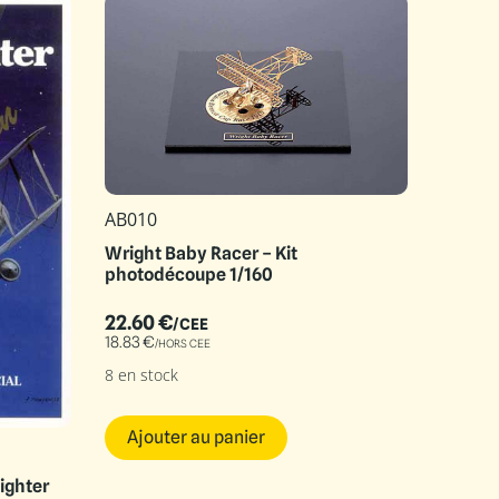
AB010
Wright Baby Racer – Kit
photodécoupe 1/160
22.60
€
/CEE
18.83
€
/HORS CEE
8 en stock
Ajouter au panier
ighter