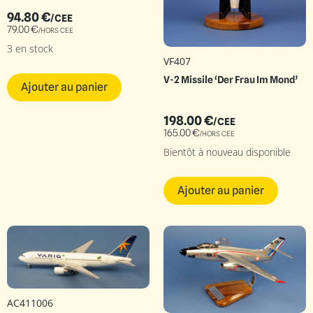
94.80
€
/CEE
79.00
€
/HORS CEE
3 en stock
VF407
V-2 Missile ‘Der Frau Im Mond’
Ajouter au panier
198.00
€
/CEE
165.00
€
/HORS CEE
Bientôt à nouveau disponible
Ajouter au panier
AC411006