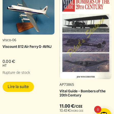
visco-06
Viscount 812 Air Ferry G-AVNJ
0.00
€
HT
Rupture de stock
AP73865
Lire la suite
Vital Guide – Bombers of the
20th Century
11.00
€
/CEE
0
10.43
€
/HORS CEE