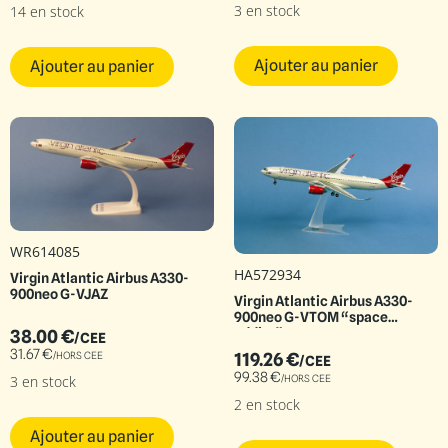
3 en stock
14 en stock
Ajouter au panier
Ajouter au panier
WR614085
HA572934
Virgin Atlantic Airbus A330-
900neo G-VJAZ
Virgin Atlantic Airbus A330-
900neo G-VTOM “space
oddity”
38.00
€
/CEE
31.67
€
/HORS CEE
119.26
€
/CEE
99.38
€
3 en stock
/HORS CEE
2 en stock
Ajouter au panier