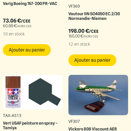
Varig Boeing 767-200 PR-VAC
VF369
Vautour IIN SO4050 EC.2/30
Normandie-Niemen
73.06
€
/CEE
60.88
€
/HORS CEE
198.00
€
/CEE
10 en stock
165.00
€
/HORS CEE
12 en stock
Ajouter au panier
Ajouter au panier
TAX-AS13
VF307
Vert USAF peinture en spray –
Tamiya
Vickers 808 Viscount AER