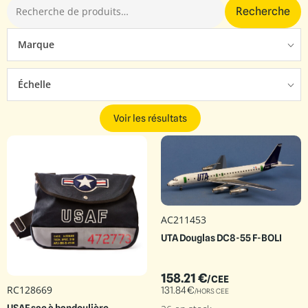
Recherche
Marque
Échelle
Voir les résultats
AC211453
UTA Douglas DC8-55 F-BOLI
158.21
€
/CEE
RC128669
131.84
€
/HORS CEE