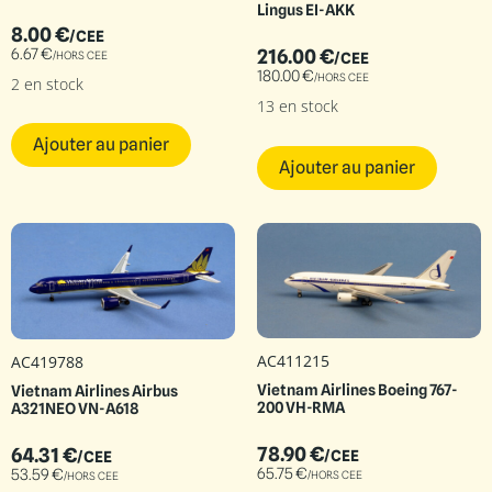
Lingus EI-AKK
8.00
€
/CEE
6.67
€
216.00
€
/HORS CEE
/CEE
180.00
€
/HORS CEE
2 en stock
13 en stock
Ajouter au panier
Ajouter au panier
AC411215
AC419788
Vietnam Airlines Boeing 767-
Vietnam Airlines Airbus
200 VH-RMA
A321NEO VN-A618
78.90
€
64.31
€
/CEE
/CEE
65.75
€
53.59
€
/HORS CEE
/HORS CEE