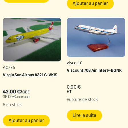
Ajouter au panier
visco-10
AC776
Viscount 708 Air Inter F-BGNR
Virgin Sun Airbus A321 G-VKIS
0.00
€
42.00
€
HT
/CEE
35.00
€
/HORS CEE
Rupture de stock
6 en stock
Lire la suite
Ajouter au panier