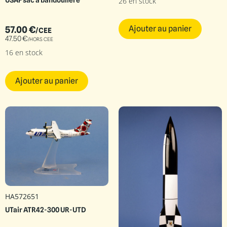
26 en stock
USAF sac à bandoulière
Ajouter au panier
57.00
€
/CEE
47.50
€
/HORS CEE
16 en stock
Ajouter au panier
HA572651
UTair ATR42-300 UR-UTD