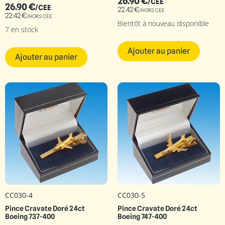
26.90
€
/CEE
26.90
€
/CEE
22.42
€
/HORS CEE
22.42
€
/HORS CEE
Bientôt à nouveau disponible
7 en stock
Ajouter au panier
Ajouter au panier
CC030-4
CC030-5
Pince Cravate Doré 24ct
Pince Cravate Doré 24ct
Boeing 737-400
Boeing 747-400