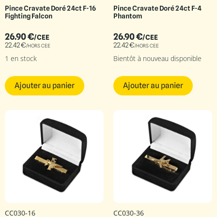
Pince Cravate Doré 24ct F-16
Pince Cravate Doré 24ct F-4
Fighting Falcon
Phantom
26.90
€
26.90
€
/CEE
/CEE
22.42
€
22.42
€
/HORS CEE
/HORS CEE
1 en stock
Bientôt à nouveau disponible
Ajouter au panier
Ajouter au panier
CC030-16
CC030-36