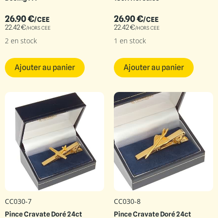
26.90
€
26.90
€
/CEE
/CEE
22.42
€
22.42
€
/HORS CEE
/HORS CEE
2 en stock
1 en stock
Ajouter au panier
Ajouter au panier
CC030-7
CC030-8
Pince Cravate Doré 24ct
Pince Cravate Doré 24ct