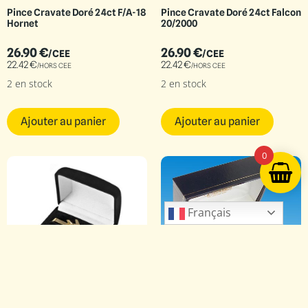
Pince Cravate Doré 24ct F/A-18
Pince Cravate Doré 24ct Falcon
Hornet
20/2000
26.90
€
26.90
€
/CEE
/CEE
22.42
€
22.42
€
/HORS CEE
/HORS CEE
2 en stock
2 en stock
Ajouter au panier
Ajouter au panier
0
Français
CC030-39