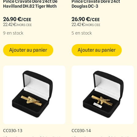
Pince Cravate Doré 24ct De
Pince Cravate Doré 24ct
Havilland DH.82 Tiger Moth
Douglas DC-3
26.90
€
26.90
€
/CEE
/CEE
22.42
€
22.42
€
/HORS CEE
/HORS CEE
9 en stock
5 en stock
Ajouter au panier
Ajouter au panier
CC030-13
CC030-14