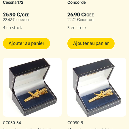
Cessna 172
Concorde
26.90
€
26.90
€
/CEE
/CEE
22.42
€
22.42
€
/HORS CEE
/HORS CEE
4 en stock
3 en stock
Ajouter au panier
Ajouter au panier
CC030-34
CC030-9