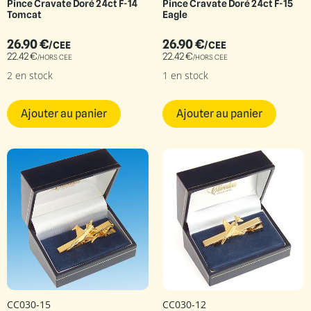
Pince Cravate Doré 24ct F-14
Pince Cravate Doré 24ct F-15
Tomcat
Eagle
26.90
€
26.90
€
/CEE
/CEE
22.42
€
22.42
€
/HORS CEE
/HORS CEE
2 en stock
1 en stock
Ajouter au panier
Ajouter au panier
CC030-15
CC030-12