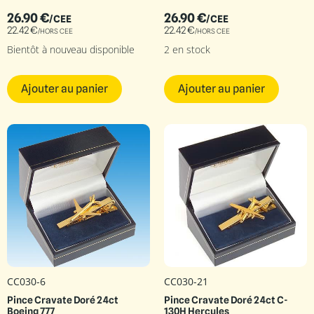
26.90
€
26.90
€
/CEE
/CEE
22.42
€
22.42
€
/HORS CEE
/HORS CEE
Bientôt à nouveau disponible
2 en stock
Ajouter au panier
Ajouter au panier
CC030-6
CC030-21
Pince Cravate Doré 24ct
Pince Cravate Doré 24ct C-
Boeing 777
130H Hercules