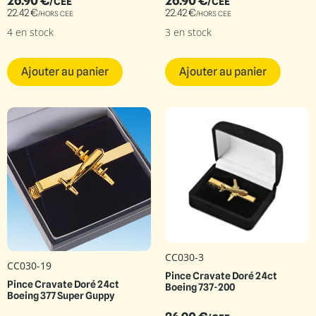
26.90
€
26.90
€
/CEE
/CEE
22.42
€
22.42
€
/HORS CEE
/HORS CEE
4 en stock
3 en stock
Ajouter au panier
Ajouter au panier
CC030-3
CC030-19
Pince Cravate Doré 24ct
Pince Cravate Doré 24ct
Boeing 737-200
Boeing 377 Super Guppy