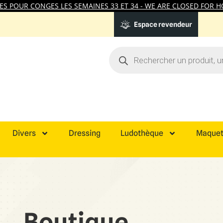
 POUR CONGES LES SEMAINES 33 ET 34 - WE ARE CLOSED FOR HO
Espace revendeur
Divers
Dressing
Ludothèque
Maquet
Boutique