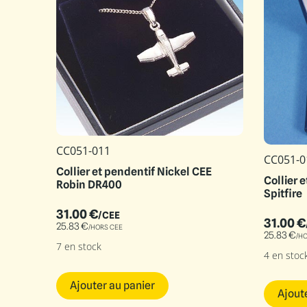
CC051-011
CC051-0
Collier et pendentif Nickel CEE
Collier 
Robin DR400
Spitfire
31.00
€
/CEE
31.00
€
25.83
€
/HORS CEE
25.83
€
/H
7 en stock
4 en stoc
Ajouter au panier
Ajout