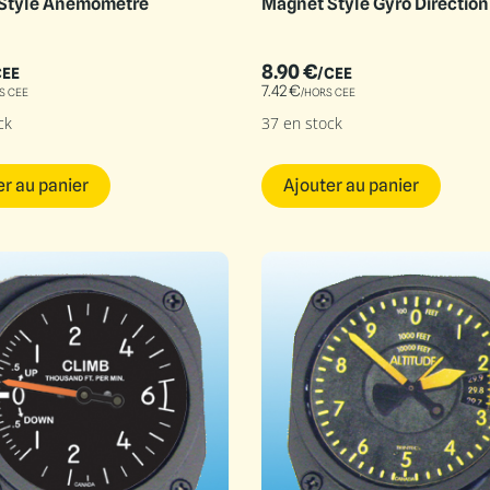
Style Anémomètre
Magnet Style Gyro Direction
8.90
€
CEE
/CEE
7.42
€
S CEE
/HORS CEE
ck
37 en stock
er au panier
Ajouter au panier