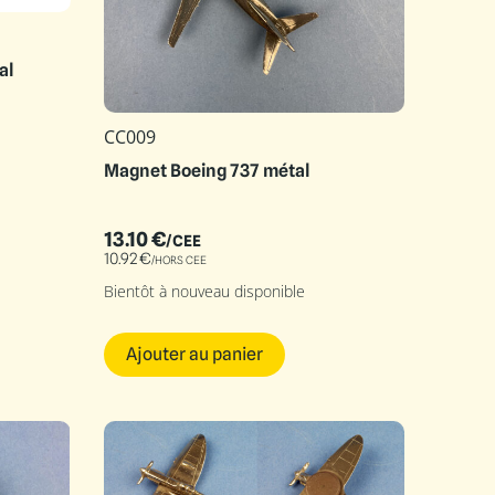
al
CC009
Magnet Boeing 737 métal
13.10
€
/CEE
10.92
€
/HORS CEE
Bientôt à nouveau disponible
Ajouter au panier