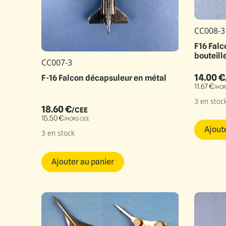
CC008-3
F16 Fal
bouteill
CC007-3
14.00
€
F-16 Falcon décapsuleur en métal
11.67
€
/HOR
3 en stoc
18.60
€
/CEE
15.50
€
/HORS CEE
Ajout
3 en stock
Ajouter au panier