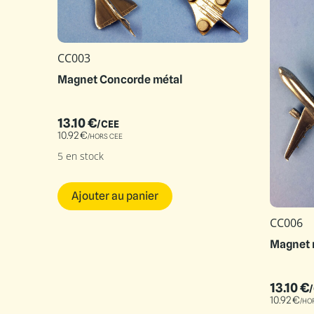
CC003
Magnet Concorde métal
13.10
€
/CEE
10.92
€
/HORS CEE
5 en stock
Ajouter au panier
CC006
Magnet 
13.10
€
10.92
€
/HO