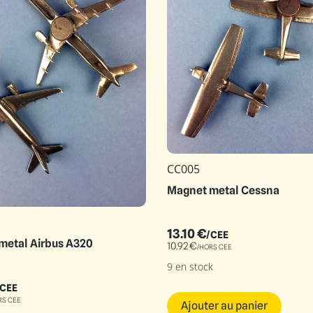
CC005
Magnet metal Cessna
13.10
€
/CEE
metal Airbus A320
10.92
€
/HORS CEE
9 en stock
/CEE
RS CEE
Ajouter au panier