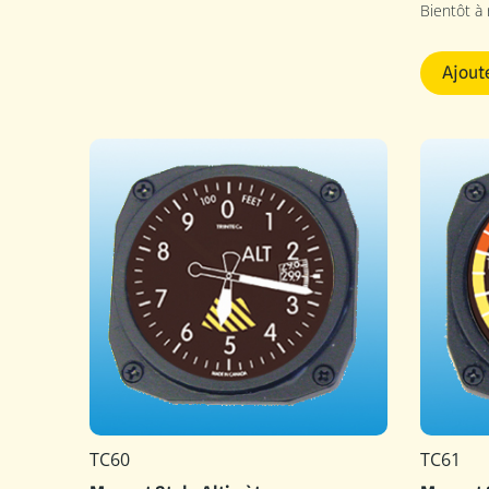
Bientôt à
Ajout
TC60
TC61