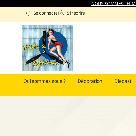
NOUS SOMMES FERMES
S'inscrire
Se connecter
Qui sommes nous ?
Décoration
Diecast