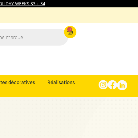
LIDAY WEEKS 33 + 34
0
tes décoratives
Réalisations