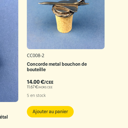
CC008-2
Concorde metal bouchon de
bouteille
14.00
€
/CEE
11.67
€
/HORS CEE
5 en stock
Ajouter au panier
étal