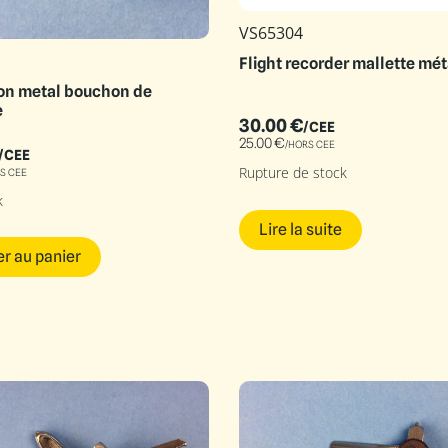
VS65304
Flight recorder mallette mét
con metal bouchon de
e
30.00
€
/CEE
25.00
€
/HORS CEE
/CEE
Rupture de stock
S CEE
k
Lire la suite
er au panier