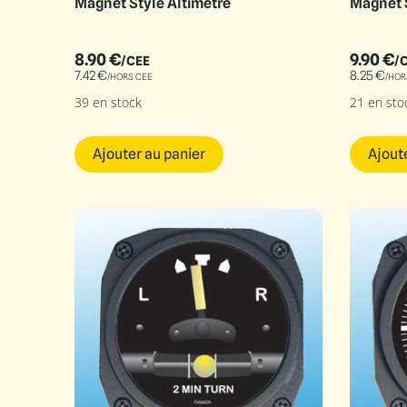
Magnet Style Altimètre
Magnet 
8.90
€
9.90
€
/CEE
/
7.42
€
8.25
€
/HORS CEE
/HOR
39 en stock
21 en sto
Ajouter au panier
Ajout