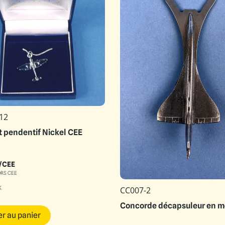
12
et pendentif Nickel CEE
/CEE
ORS CEE
k
CC007-2
Concorde décapsuleur en m
er au panier