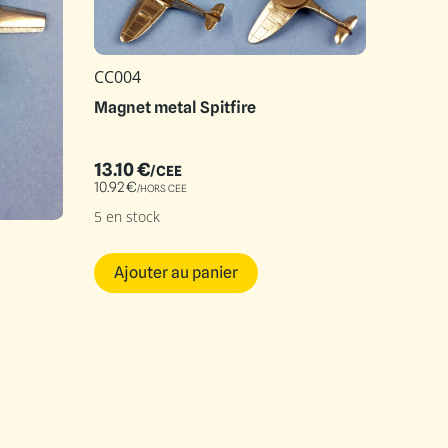
CC004
Magnet metal Spitfire
13.10
€
/CEE
10.92
€
/HORS CEE
5 en stock
Ajouter au panier