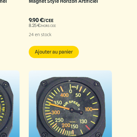
nel
Magnet Style Horizon Artificiel
9.90
€
/CEE
8.25
€
/HORS CEE
24 en stock
Ajouter au panier