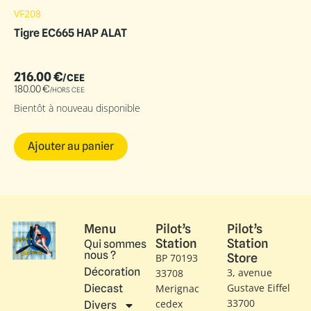
VF208
Tigre EC665 HAP ALAT
216.00
€
/CEE
180.00
€
/HORS CEE
Bientôt à nouveau disponible
Ajouter au panier
Menu
Pilot’s
Pilot’s
Station
Station
Qui sommes
nous ?
Store
BP 70193
Décoration
3, avenue
33708
Gustave Eiffel​
Diecast
Merignac
33700
cedex
Divers