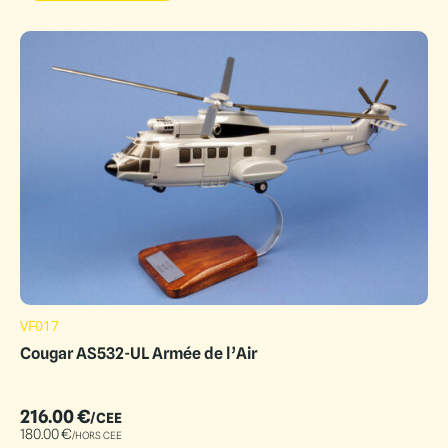
VF017
Cougar AS532-UL Armée de l’Air
216.00
€
/CEE
180.00
€
/HORS CEE