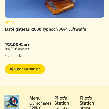
VF221
Eurofighter EF-2000 Typhoon JG74 Luftwaffe
198.00
€
/CEE
165.00
€
/HORS CEE
4 en stock
Ajouter au panier
Menu
Pilot’s
Pilot’s
Station
Station
Qui sommes
nous ?
Store
BP 70193