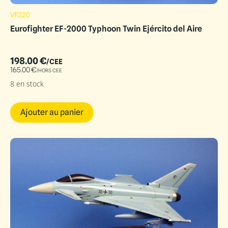
VF220
Eurofighter EF-2000 Typhoon Twin Ejército del Aire
198.00
€
/CEE
165.00
€
/HORS CEE
8 en stock
Ajouter au panier