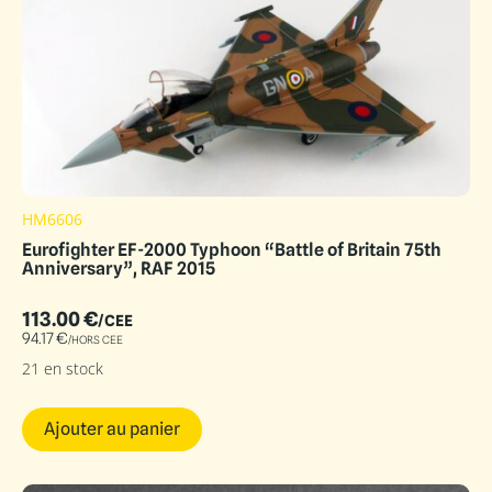
HM6606
Eurofighter EF-2000 Typhoon “Battle of Britain 75th
Anniversary”, RAF 2015
113.00
€
/CEE
94.17
€
/HORS CEE
21 en stock
Ajouter au panier