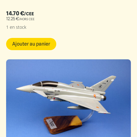
14.70
€
/CEE
12.25
€
/HORS CEE
1 en stock
Ajouter au panier