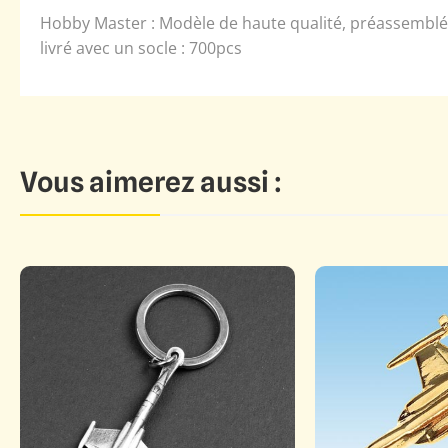
Hobby Master : Modèle de haute qualité, préassemblés,
livré avec un socle : 700pcs
Vous aimerez aussi :