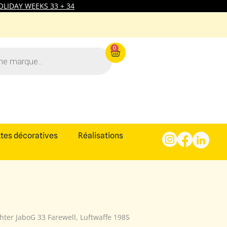
LIDAY WEEKS 33 + 34
0
tes décoratives
Réalisations
ghter JaboG 33 Farewell, Luftwaffe 1985