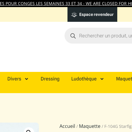
 POUR CONGES LES SEMAINES 33 ET 34 - WE ARE CLOSED FOR HO
Espace revendeur
Divers
Dressing
Ludothèque
Maquet
Accueil
Maquette
/
/ F-104G Starfi