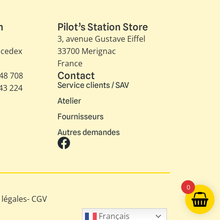
n
Pilot’s Station Store
3, avenue Gustave Eiffel​
 cedex
33700 Merignac
France
Contact
348 708
Service clients / SAV
343 224
Atelier
Fournisseurs
Autres demandes
0
légales
-
CGV
Français