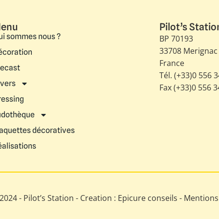
enu
Pilot’s Statio
ui sommes nous ?
BP 70193
33708 Merignac
écoration
France
iecast
Tél. (+33)0 556 
ivers
Fax (+33)0 556 
ressing
udothèque
aquettes décoratives
éalisations
024 - Pilot’s Station - Creation : Epicure conseils -
Mentions 