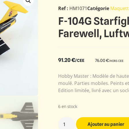
Ref :
HM1071
Catégorie
Maquett
F-104G Starfig
Farewell, Luft
91.20
€
/CEE
76.00
€
/HORS CEE
Hobby Master : Modèle de haute 
moulé. Parties mobiles. Peints e
Edition limitée, livré avec un soc
6 en stock
Ajouter au panier