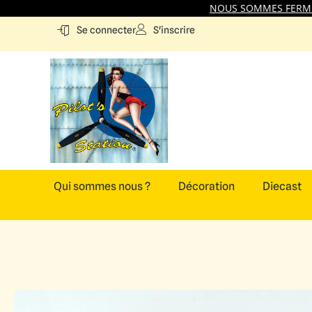
NOUS SOMMES FERMES
S'inscrire
Se connecter
Qui sommes nous ?
Décoration
Diecast