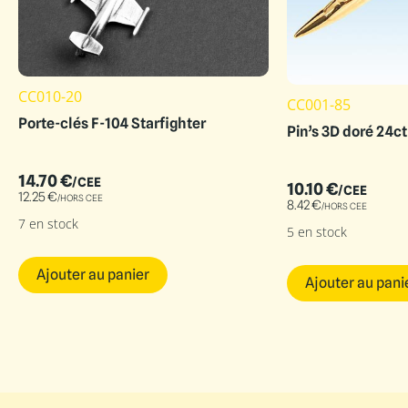
CC010-20
CC001-85
Porte-clés F-104 Starfighter
Pin’s 3D doré 24ct
14.70
€
/CEE
10.10
€
/CEE
12.25
€
/HORS CEE
8.42
€
/HORS CEE
7 en stock
5 en stock
Ajouter au panier
Ajouter au pani