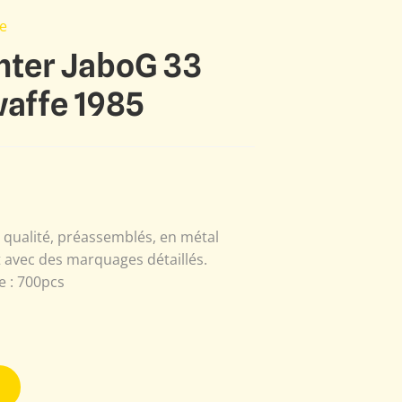
e
hter JaboG 33
waffe 1985
qualité, préassemblés, en métal
t avec des marquages détaillés.
le : 700pcs