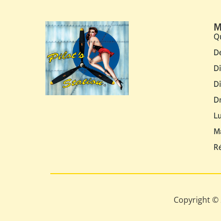
M
Q
D
D
D
D
L
M
R
Copyright © 2