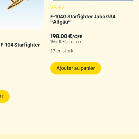
VF262
F-104G Starfighter Jabo G34
“Allgäu”
198.00
€
/CEE
165.00
€
/HORS CEE
 F-104 Starfighter
17 en stock
Ajouter au panier
er