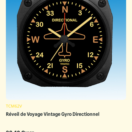
TCM62V
Réveil de Voyage Vintage Gyro Directionnel