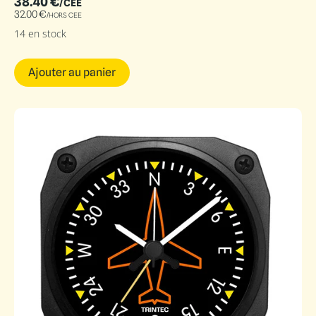
38.40
€
/CEE
32.00
€
/HORS CEE
14 en stock
Ajouter au panier