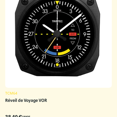
TCM64
Réveil de Voyage VOR
38.40
€