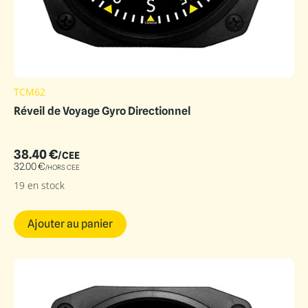
TCM62
Réveil de Voyage Gyro Directionnel
38.40
€
/CEE
32.00
€
/HORS CEE
19 en stock
Ajouter au panier