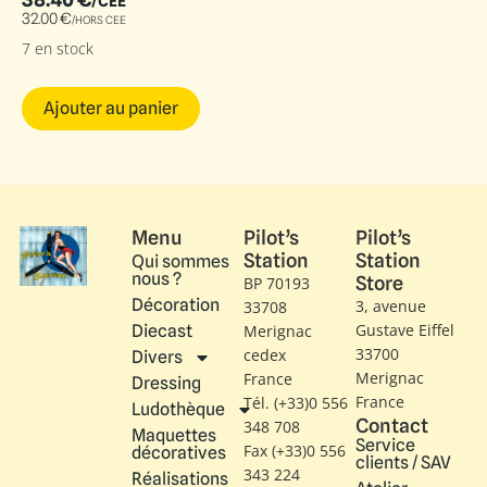
/CEE
32.00
€
/HORS CEE
7 en stock
Ajouter au panier
Menu
Pilot’s
Pilot’s
Station
Station
Qui sommes
nous ?
Store
BP 70193
Décoration
3, avenue
33708
Gustave Eiffel​
Diecast
Merignac
33700
cedex
Divers
Merignac
France
Dressing
France
Tél. (+33)0 556
Ludothèque
Contact
348 708
Maquettes
Service
Fax (+33)0 556
décoratives
clients / SAV
343 224
Réalisations