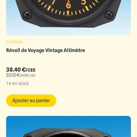
TCM60V
Réveil de Voyage Vintage Altimètre
38.40
€
/CEE
32.00
€
/HORS CEE
14 en stock
Ajouter au panier