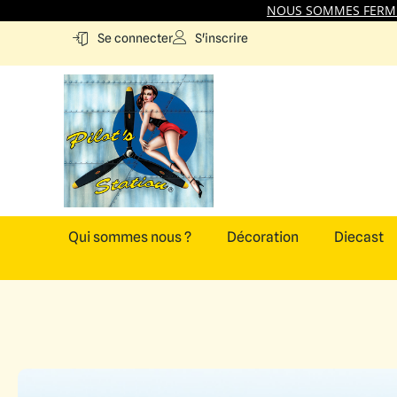
NOUS SOMMES FERMES
S'inscrire
Se connecter
Qui sommes nous ?
Décoration
Diecast