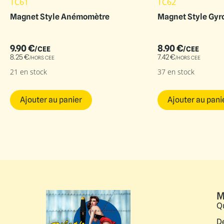
TC61
TC62
Magnet Style Anémomètre
Magnet Style Gyro
9.90
€
8.90
€
/CEE
/CEE
8.25
€
7.42
€
/HORS CEE
/HORS CEE
21 en stock
37 en stock
Ajouter au panier
Ajouter au pani
M
Q
D