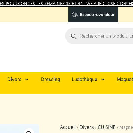
 POUR CONGES LES SEMAINES 33 ET 34 - WE ARE CLOSED FOR HO
Espace revendeur
Divers
Dressing
Ludothèque
Maquet
Accueil
Divers
CUISINE
/
/
/ Magnet 