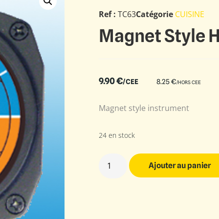
Ref :
TC63
Catégorie
CUISINE
Magnet Style Ho
9.90
€
/CEE
8.25
€
/HORS CEE
Magnet style instrument
24 en stock
Ajouter au panier