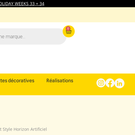
LIDAY WEEKS 33 + 34
0
tes décoratives
Réalisations
Style Horizon Artificiel