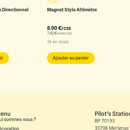
TC60
 Directionnel
Magnet Style Altimètre
8.90
€
/CEE
7.42
€
/HORS CEE
39 en stock
er
Ajouter au panier
enu
Pilot’s Statio
ui sommes nous ?
BP 70193
33708 Merignac
écoration