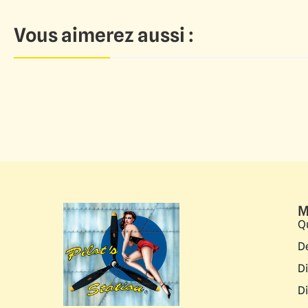
Vous aimerez aussi :
M
Q
D
D
D