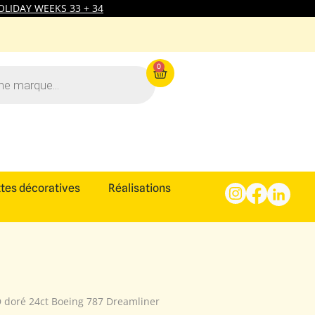
LIDAY WEEKS 33 + 34
0
tes décoratives
Réalisations
D doré 24ct Boeing 787 Dreamliner