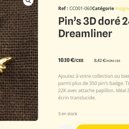
Ref :
CC001-060
Catégorie
Insig
Pin’s 3D doré 
Dreamliner
10.10
€
/CEE
8.42
€
/HORS CEE
Ajoutez à votre collection ou b
parmi plus de 350 pin’s badge. Tr
22K avec attache papillon. Idéal à
écrin translucide.
3 en stock