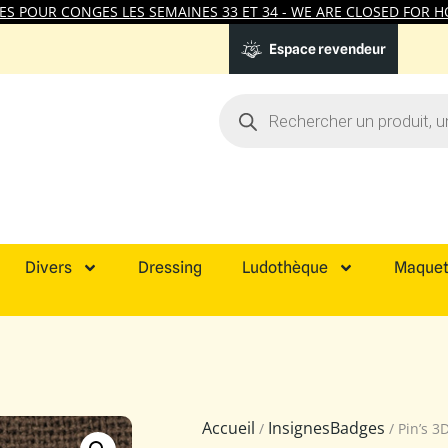
 POUR CONGES LES SEMAINES 33 ET 34 - WE ARE CLOSED FOR HO
Espace revendeur
Divers
Dressing
Ludothèque
Maquet
Accueil
InsignesBadges
/
/ Pin’s 3