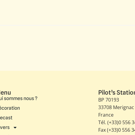
enu
Pilot’s Statio
ui sommes nous ?
BP 70193
33708 Merignac
écoration
France
iecast
Tél. (+33)0 556 
ivers
Fax (+33)0 556 