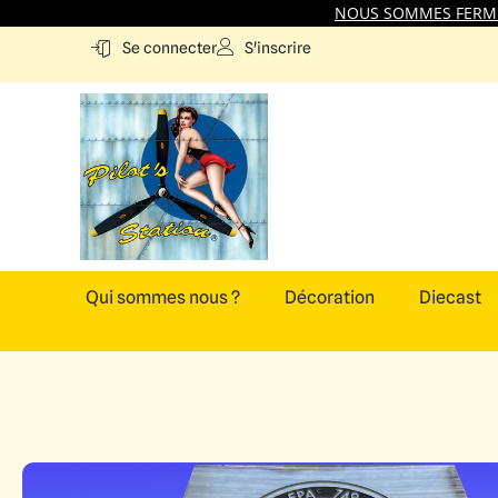
NOUS SOMMES FERMES
S'inscrire
Se connecter
Qui sommes nous ?
Décoration
Diecast