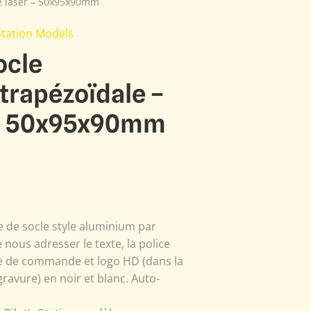
re laser – 50x95x90mm
 Station Models
ocle
trapézoïdale –
 – 50x95x90mm
e de socle style aluminium par
e nous adresser le texte, la police
re de commande et logo HD (dans la
ravure) en noir et blanc. Auto-