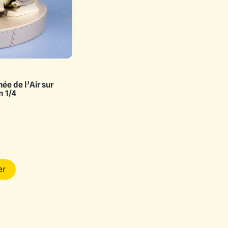
ée de l’Air sur
n 1/4
er