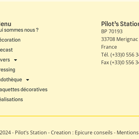
enu
Pilot’s Statio
ui sommes nous ?
BP 70193
33708 Merignac
écoration
France
iecast
Tél. (+33)0 556 
ivers
Fax (+33)0 556 
ressing
udothèque
aquettes décoratives
éalisations
024 - Pilot’s Station - Creation : Epicure conseils -
Mentions 