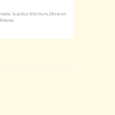
xte, la police d’écriture (libre) en
dhésive.