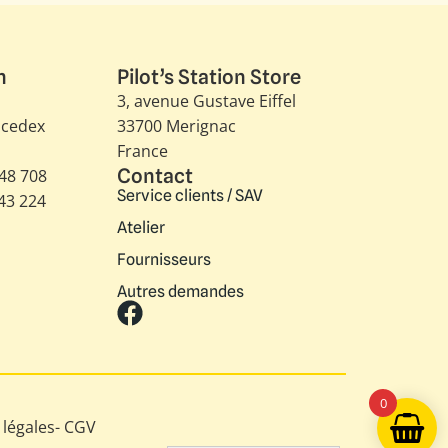
n
Pilot’s Station Store
3, avenue Gustave Eiffel​
 cedex
33700 Merignac
France
Contact
348 708
Service clients / SAV
343 224
Atelier
Fournisseurs
Autres demandes
0
légales
-
CGV