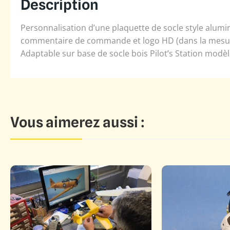
Description
Personnalisation d’une plaquette de socle style aluminiu
commentaire de commande et logo HD (dans la mesure 
Adaptable sur base de socle bois Pilot’s Station modè
Vous aimerez aussi :