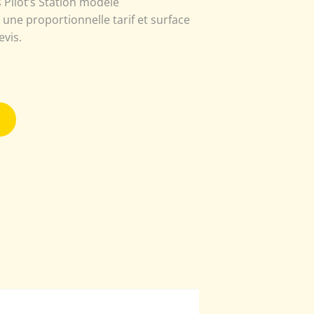
 Pilot’s Station modèle
 une proportionnelle tarif et surface
evis.