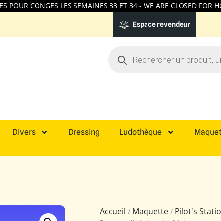
 POUR CONGES LES SEMAINES 33 ET 34 - WE ARE CLOSED FOR HO
Espace revendeur
Divers
Dressing
Ludothèque
Maquet
Accueil
Maquette
Pilot's Stat
/
/