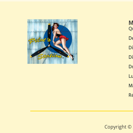
M
Q
D
D
D
D
L
M
R
Copyright © 2