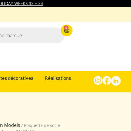
LIDAY WEEKS 33 + 34
0
tes décoratives
Réalisations
ion Models
/ Plaquette de socle