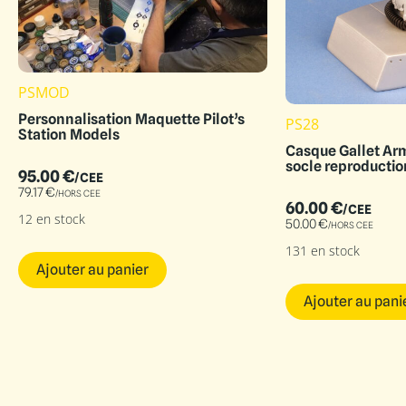
PSMOD
Personnalisation Maquette Pilot’s
PS28
Station Models
Casque Gallet Arm
socle reproductio
95.00
€
/CEE
79.17
€
/HORS CEE
60.00
€
/CEE
12 en stock
50.00
€
/HORS CEE
131 en stock
Ajouter au panier
Ajouter au pani