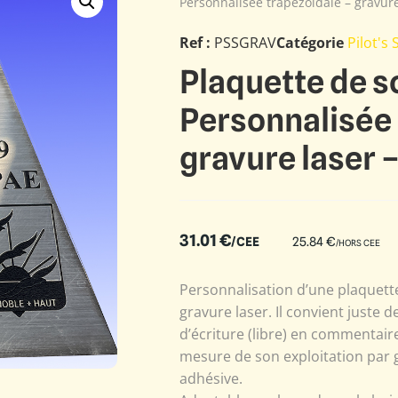
Personnalisée trapézoïdale – gravu
Ref :
PSSGRAV
Catégorie
Pilot's
Plaquette de s
Personnalisée 
gravure laser
31.01
€
/CEE
25.84
€
/HORS CEE
Personnalisation d’une plaquett
gravure laser. Il convient juste d
d’écriture (libre) en commentai
mesure de son exploitation par g
adhésive.