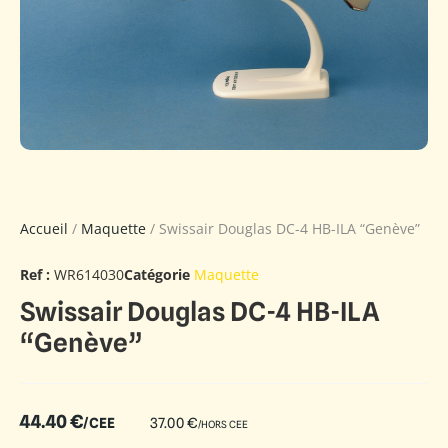
Accueil
/
Maquette
/ Swissair Douglas DC-4 HB-ILA “Genève”
Ref :
WR614030
Catégorie
Maquette
Swissair Douglas DC-4 HB-ILA
“Genève”
44.40
€
/CEE
37.00
€
/HORS CEE