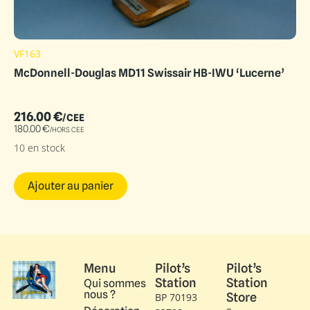
VF163
McDonnell-Douglas MD11 Swissair HB-IWU ‘Lucerne’
216.00
€
/CEE
180.00
€
/HORS CEE
10 en stock
Ajouter au panier
Menu
Pilot’s
Pilot’s
Station
Station
Qui sommes
nous ?
Store
BP 70193