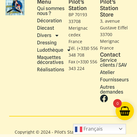
WP601480
Carousel monoplan mécanique
PP01574
Cases Départs
24.00
€
/CEE
20.00
€
/HORS CEE
17 en stock
9.99
€
/CEE
9.47
€
/HORS CEE
14 en stock
Ajouter au panier
0
Ajouter au panier
Français