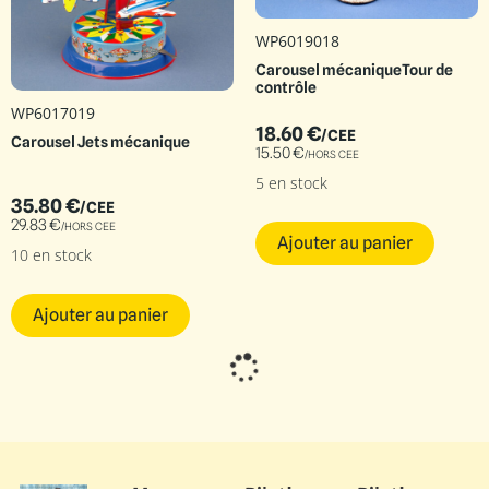
WP6019018
Carousel mécaniqueTour de
contrôle
WP6017019
18.60
€
/CEE
Carousel Jets mécanique
15.50
€
/HORS CEE
5 en stock
35.80
€
/CEE
29.83
€
/HORS CEE
Ajouter au panier
10 en stock
Ajouter au panier