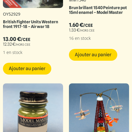
Brun brillant 1540 Peinture pot
15ml enamel – Model Master
OY52929
British Fighter Units Western
1.60
€
/CEE
front 1917-18 – Airwar 18
1.33
€
/HORS CEE
16 en stock
13.00
€
/CEE
12.32
€
/HORS CEE
1 en stock
Ajouter au panier
Ajouter au panier