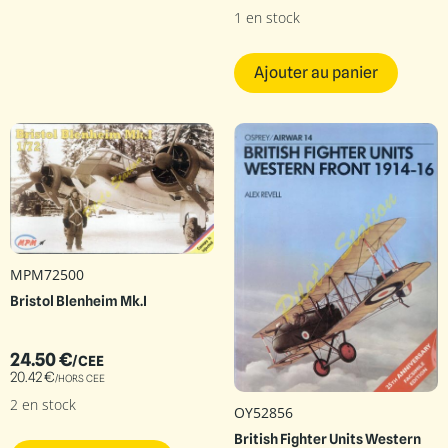
1 en stock
Ajouter au panier
MPM72500
Bristol Blenheim Mk.I
24.50
€
/CEE
20.42
€
/HORS CEE
2 en stock
OY52856
British Fighter Units Western