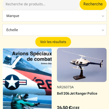
Recherche
Marque
Échelle
Voir les résultats
NR26073A
Bell 206 Jet Ranger Police
26.50
€
/CEE