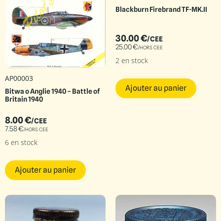
Blackburn Firebrand TF-MK.II
30.00
€
/CEE
25.00
€
/HORS CEE
2 en stock
AP00003
Ajouter au panier
Bitwa o Anglie 1940 – Battle of
Britain 1940
8.00
€
/CEE
7.58
€
/HORS CEE
6 en stock
Ajouter au panier