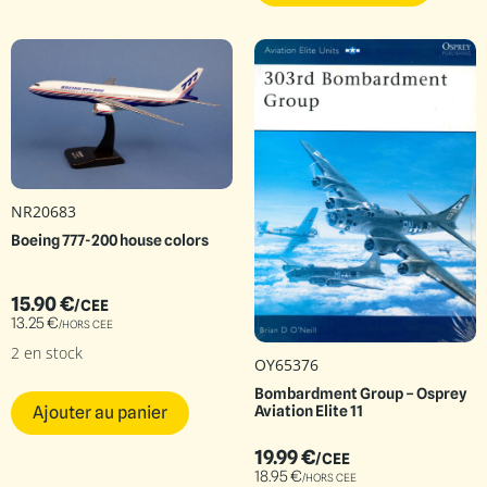
NR20683
Boeing 777-200 house colors
15.90
€
/CEE
13.25
€
/HORS CEE
2 en stock
OY65376
Bombardment Group – Osprey
Aviation Elite 11
Ajouter au panier
19.99
€
/CEE
18.95
€
/HORS CEE