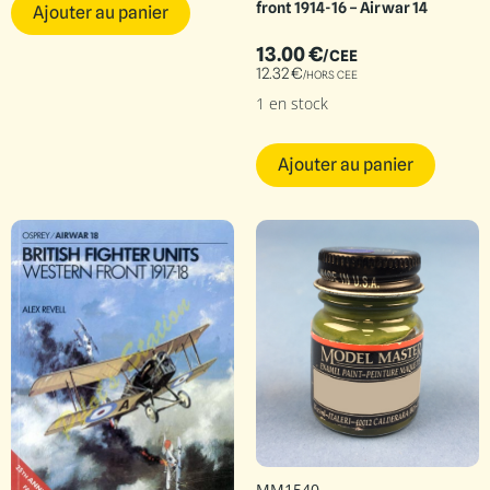
front 1914-16 – Airwar 14
Ajouter au panier
13.00
€
/CEE
12.32
€
/HORS CEE
1 en stock
Ajouter au panier
MM1540