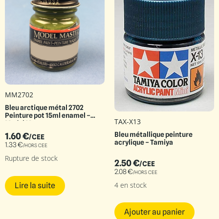
MM2702
Bleu arctique métal 2702
Peinture pot 15ml enamel –
TAX-X13
Model Master
Bleu métallique peinture
1.60
€
/CEE
acrylique – Tamiya
1.33
€
/HORS CEE
Rupture de stock
2.50
€
/CEE
2.08
€
/HORS CEE
4 en stock
Lire la suite
Ajouter au panier