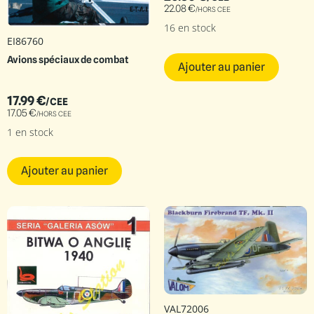
22.08
€
/HORS CEE
16 en stock
EI86760
Avions spéciaux de combat
Ajouter au panier
17.99
€
/CEE
17.05
€
/HORS CEE
1 en stock
Ajouter au panier
VAL72006