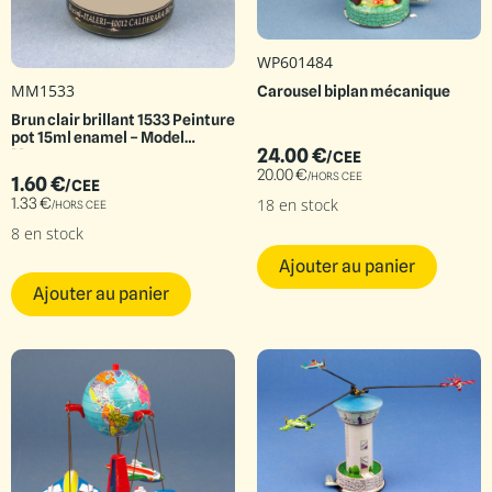
WP601484
MM1533
Carousel biplan mécanique
Brun clair brillant 1533 Peinture
pot 15ml enamel – Model
24.00
€
Master
/CEE
20.00
€
/HORS CEE
1.60
€
/CEE
1.33
€
18 en stock
/HORS CEE
8 en stock
Ajouter au panier
Ajouter au panier