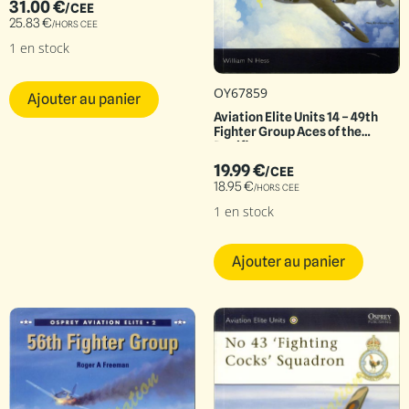
31.00
€
/CEE
25.83
€
/HORS CEE
1 en stock
OY67859
Ajouter au panier
Aviation Elite Units 14 – 49th
Fighter Group Aces of the
Pacific
19.99
€
/CEE
18.95
€
/HORS CEE
1 en stock
Ajouter au panier