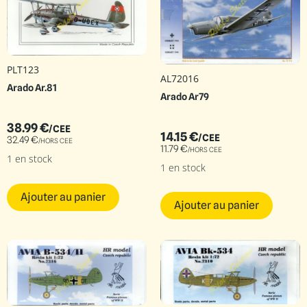
PLT123
AL72016
Arado Ar.81
Arado Ar79
38.99
€
/CEE
14.15
€
/CEE
32.49
€
/HORS CEE
11.79
€
/HORS CEE
1 en stock
1 en stock
Ajouter au panier
Ajouter au panier