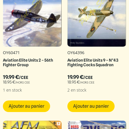
OY60471
OY64396
Aviation Elite Units 2 – 56th
Aviation Elite Units 9 – N°43
Fighter Group
Fighting Cocks Squadron
19.99
€
19.99
€
/CEE
/CEE
18.95
€
18.95
€
/HORS CEE
/HORS CEE
1 en stock
2 en stock
Ajouter au panier
Ajouter au panier