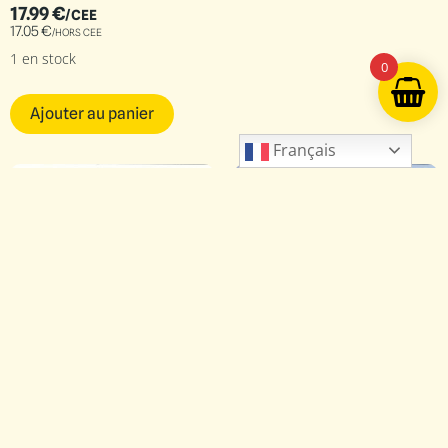
17.99
€
/CEE
17.05
€
/HORS CEE
1 en stock
0
Ajouter au panier
Français
VAL72006
Blackburn Firebrand TF-MK.II
30.00
€
/CEE
25.00
€
/HORS CEE
2 en stock