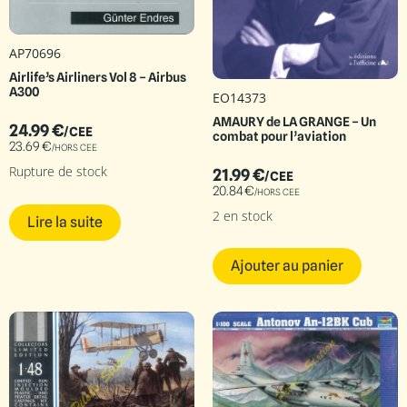
AP70696
Airlife’s Airliners Vol 8 – Airbus
A300
EO14373
AMAURY de LA GRANGE – Un
24.99
€
/CEE
combat pour l’aviation
23.69
€
/HORS CEE
Rupture de stock
21.99
€
/CEE
20.84
€
/HORS CEE
2 en stock
Lire la suite
Ajouter au panier