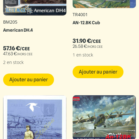
TR4001
BM205
AN-12.BK Cub
American DH.4
31.90
€
/CEE
26.58
€
/HORS CEE
57.16
€
/CEE
47.63
€
1 en stock
/HORS CEE
2 en stock
Ajouter au panier
Ajouter au panier