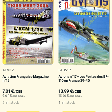
AFM12
LAHS17
Aviation Française Magazine
Avions n°17 – Les Pertes des BF-
n°12
110 en France 39-40
7.01
€
13.99
€
/CEE
/CEE
6.64
€
13.26
€
/HORS CEE
/HORS CEE
2 en stock
1 en stock