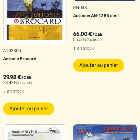
RN048
Antonov AN-12 BK civil
66.00
€
/CEE
55.00
€
/HORS CEE
1 en stock
AT02300
Antonin Brocard
Ajouter au panier
29.98
€
/CEE
28.42
€
/HORS CEE
3 en stock
Ajouter au panier