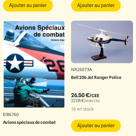
Ajouter au panier
Ajouter au panier
NR26073A
Bell 206 Jet Ranger Police
26.50
€
/CEE
22.08
€
/HORS CEE
16 en stock
EI86760
Avions spéciaux de combat
Ajouter au panier