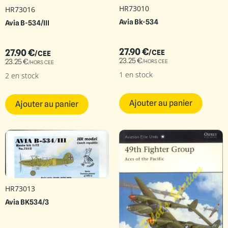
HR73010
HR73016
Avia Bk-534
Avia B-534/III
27.90
€
27.90
€
/CEE
/CEE
23.25
€
23.25
€
/HORS CEE
/HORS CEE
1 en stock
2 en stock
Ajouter au panier
Ajouter au panier
HR73013
Avia BK534/3