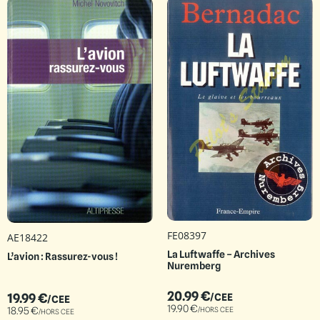
FE08397
AE18422
La Luftwaffe – Archives
L’avion : Rassurez-vous !
Nuremberg
20.99
€
19.99
€
/CEE
/CEE
19.90
€
/HORS CEE
18.95
€
/HORS CEE