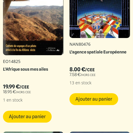
NAN80476
L’agence spatiale Européenne
EO14825
8.00
€
L’Afrique sous mes ailes
/CEE
7.58
€
/HORS CEE
13 en stock
19.99
€
/CEE
18.95
€
/HORS CEE
Ajouter au panier
1 en stock
Ajouter au panier