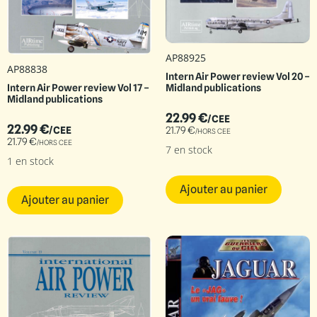
AP88925
AP88838
Intern Air Power review Vol 20 –
Intern Air Power review Vol 17 –
Midland publications
Midland publications
22.99
€
/CEE
22.99
€
/CEE
21.79
€
/HORS CEE
21.79
€
/HORS CEE
7 en stock
1 en stock
Ajouter au panier
Ajouter au panier