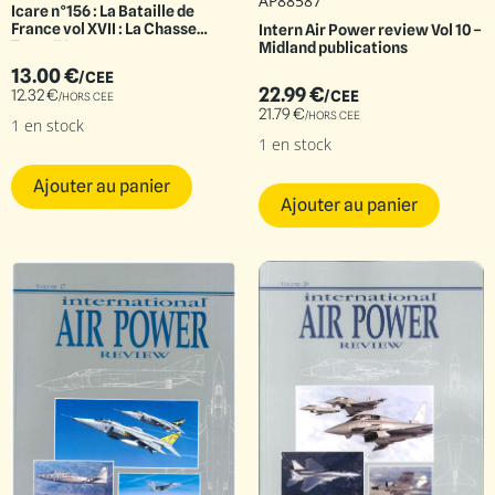
AP88587
Icare n°156 : La Bataille de
France vol XVII : La Chasse
Intern Air Power review Vol 10 –
Tome IV
Midland publications
13.00
€
/CEE
22.99
€
12.32
€
/CEE
/HORS CEE
21.79
€
/HORS CEE
1 en stock
1 en stock
Ajouter au panier
Ajouter au panier