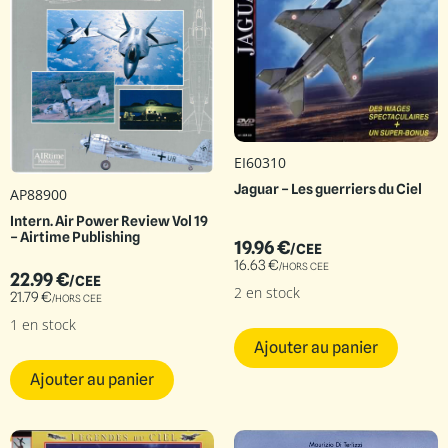
EI60310
Jaguar – Les guerriers du Ciel
AP88900
Intern. Air Power Review Vol 19
– Airtime Publishing
19.96
€
/CEE
16.63
€
/HORS CEE
22.99
€
/CEE
2 en stock
21.79
€
/HORS CEE
1 en stock
Ajouter au panier
Ajouter au panier