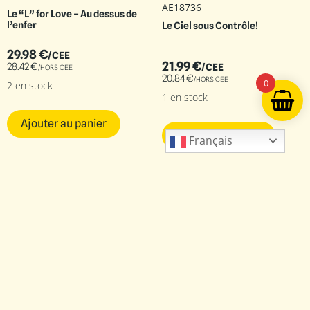
AE18736
Le “L” for Love – Au dessus de
l’enfer
Le Ciel sous Contrôle!
29.98
€
/CEE
21.99
€
28.42
€
/CEE
/HORS CEE
20.84
€
/HORS CEE
0
2 en stock
1 en stock
Ajouter au panier
Ajouter au panier
Français