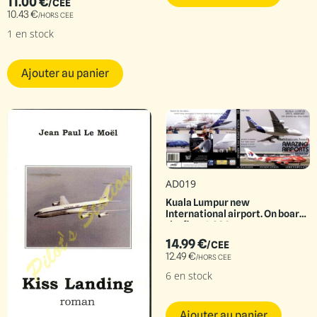
11.00
€
/CEE
10.43
€
/HORS CEE
1 en stock
Ajouter au panier
AD019
Kuala Lumpur new
International airport. On board
the first A.380
14.99
€
/CEE
12.49
€
/HORS CEE
6 en stock
Ajouter au panier