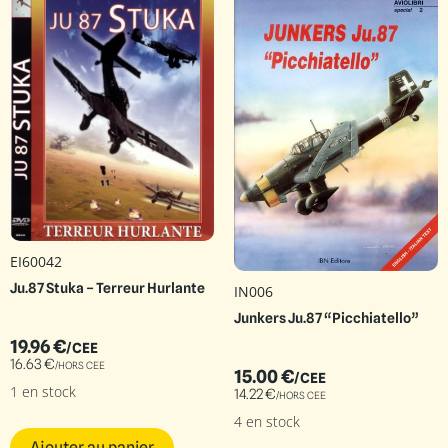
EI60042
Ju.87 Stuka – Terreur Hurlante
IN006
Junkers Ju.87 “Picchiatello”
19.96
€
/CEE
16.63
€
/HORS CEE
15.00
€
/CEE
1 en stock
14.22
€
/HORS CEE
4 en stock
Ajouter au panier