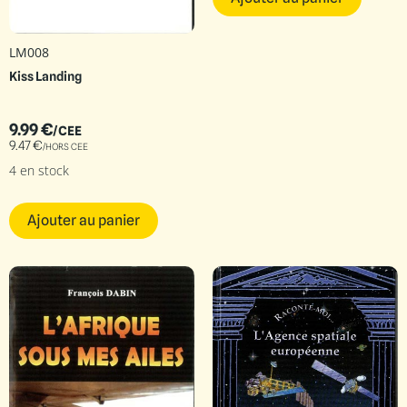
LM008
Kiss Landing
9.99
€
/CEE
9.47
€
/HORS CEE
4 en stock
Ajouter au panier