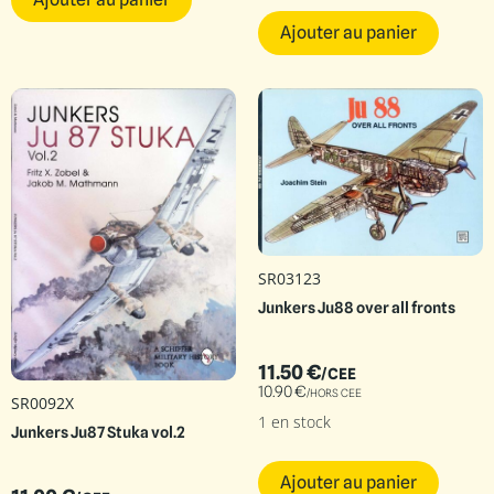
Ajouter au panier
SR03123
Junkers Ju88 over all fronts
11.50
€
/CEE
10.90
€
/HORS CEE
SR0092X
1 en stock
Junkers Ju87 Stuka vol.2
Ajouter au panier